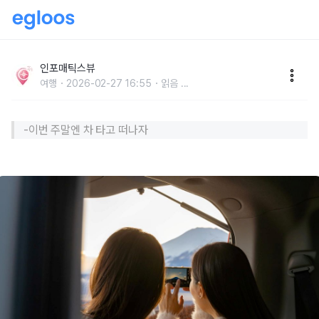
6번 국도 신나게 달려서 만날 수 있는 숨겨진 국내 여행
지 4곳은?
인포매틱스뷰
여행
2026-02-27 16:55
읽음
...
-이번 주말엔 차 타고 떠나자