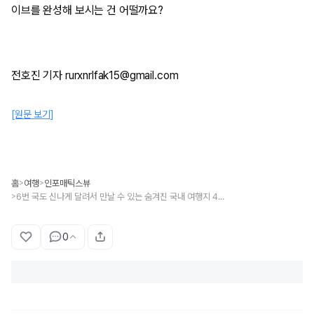
이브를 완성해 보시는 건 어떨까요?
전호진 기자 rurxnrlfak15@gmail.com
[원문 보기]
홈
여행
인포매틱스뷰
>
>
6번 국도 신나게 달려서 만날 수 있는 숨겨진 국내 여행지 4곳은?
>
0