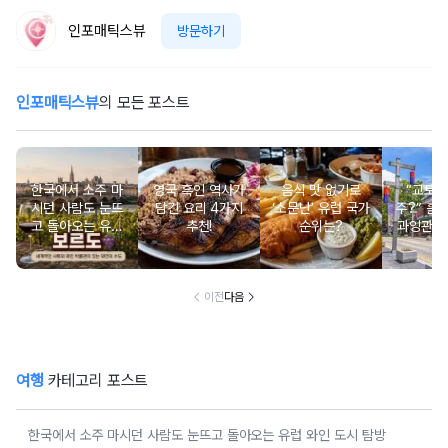
인포매틱스뷰
방문하기
인포매틱스뷰
의 모든 포스트
한국에서 소주 마
영국 흑인 역사가
음식 맛 없기로
“교토 
시던 사람도 눈뜨
담긴 요리 4가지
‘소문난’ 유럽 국가
주?” 홀
고 돌아오는 유럽
추천!
순위는?
과잉관광
와인 도시 탐방
있는 세계
행지 순
이전
다음
여행
카테고리 포스트
한국에서 소주 마시던 사람도 눈뜨고 돌아오는 유럽 와인 도시 탐방