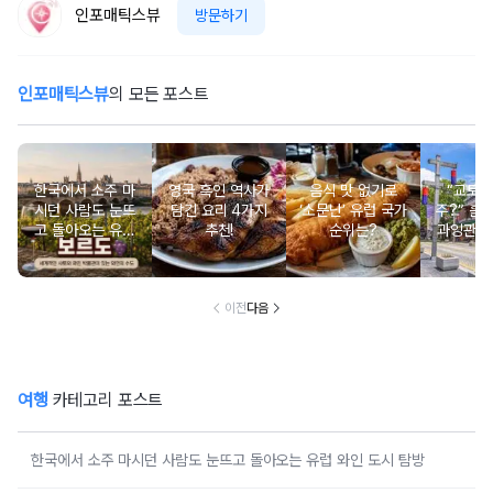
인포매틱스뷰
방문하기
인포매틱스뷰
의 모든 포스트
한국에서 소주 마
영국 흑인 역사가
음식 맛 없기로
“교토 
시던 사람도 눈뜨
담긴 요리 4가지
‘소문난’ 유럽 국가
주?” 홀
고 돌아오는 유럽
추천!
순위는?
과잉관광
와인 도시 탐방
있는 세계
행지 순
이전
다음
여행
카테고리 포스트
한국에서 소주 마시던 사람도 눈뜨고 돌아오는 유럽 와인 도시 탐방