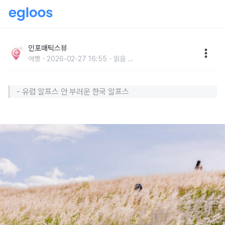
“한국 알프스 때문에 스위스행 취소했을 정도” 유럽인도
기절초풍할 대한민국 명소 5
인포매틱스뷰
여행
2026-02-27 16:55
읽음
...
- 유럽 알프스 안 부러운 한국 알프스