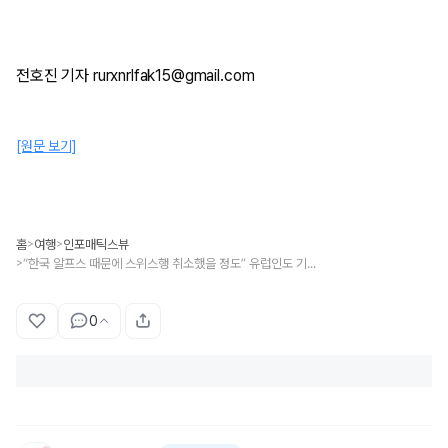
전호진 기자 rurxnrlfak15@gmail.com
[원문 보기]
홈
여행
인포매틱스뷰
>
>
“한국 알프스 때문에 스위스행 취소했을 정도” 유럽인도 기절초풍할 대한민국 명소 5
>
0