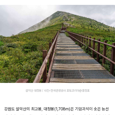
설악산 대청봉 / 사진=한국관광공사 포토코리아@홍정표
강원도 설악산의 최고봉, 대청봉(1,708m)은 기암괴석이 솟은 능선