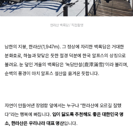
한라산 백록담 / 직접촬영
남한의 지붕, 한라산(1,947m). 그 정상에 자리한 백록담은 거대한
분화호로, 하늘과 맞닿은 듯한 절경 덕분에 한국 알프스의 상징으로
불려요. 눈 덮인 겨울의 백록담은 ‘녹담만설(鹿潭滿雪)’이라 불리며,
순백의 풍경이 마치 알프스 설산을 옮겨온 듯합니다.
자연이 만들어낸 장엄함 앞에서는 누구나 “한라산에 오르길 잘했
다”라는 행복에 빠집니다.
입이 닳도록 추천해도 좋은 대한민국 명
소, 한라산은 우리나라 대표 명산
입니다.