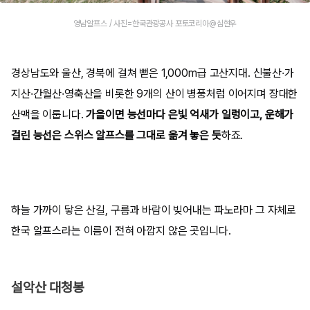
영남알프스 / 사진=한국관광공사 포토코리아@심현우
경상남도와 울산, 경북에 걸쳐 뻗은 1,000m급 고산지대. 신불산·가
지산·간월산·영축산을 비롯한 9개의 산이 병풍처럼 이어지며 장대한
산맥을 이룹니다.
가을이면 능선마다 은빛 억새가 일렁이고, 운해가
걸린 능선은 스위스 알프스를 그대로 옮겨 놓은 듯
하죠.
하늘 가까이 닿은 산길, 구름과 바람이 빚어내는 파노라마 그 자체로
한국 알프스라는 이름이 전혀 아깝지 않은 곳입니다.
설악산 대청봉