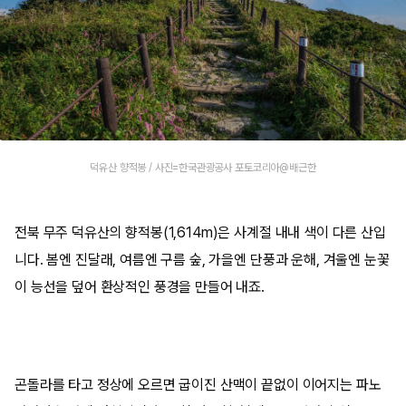
덕유산 향적봉 / 사진=한국관광공사 포토코리아@배근한
전북 무주 덕유산의 향적봉(1,614m)은 사계절 내내 색이 다른 산입
니다. 봄엔 진달래, 여름엔 구름 숲, 가을엔 단풍과 운해, 겨울엔 눈꽃
이 능선을 덮어 환상적인 풍경을 만들어 내죠.
곤돌라를 타고 정상에 오르면 굽이진 산맥이 끝없이 이어지는 파노