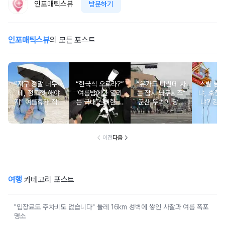
인포매틱스뷰
방문하기
인포매틱스뷰
의 모든 포스트
“지구 정말 너무하
“한국식 오로라?”
“유가도 비싼데 차
스릴 넘
네, 정도껏 해야
여름밤에만 열리
는 잠시 놔두시죠”
냐, 호젓
지” 여름휴가 직사
는 국내 신비한 명
군산 뚜벅이 당일
냐? 강원
광선 대처법
소 4
치기 코스, 걸어서
추천 BE
다 되는 이유
이전
다음
여행
카테고리 포스트
"입장료도 주차비도 없습니다" 둘레 16km 성벽에 쌓인 사찰과 여름 폭포
명소