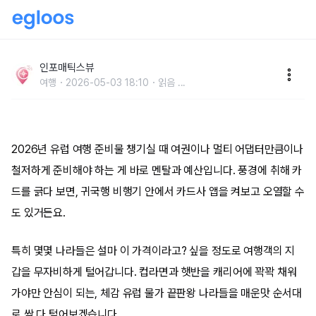
체감 유럽 물가 순위 가장 빡센 국가는 어디?
인포매틱스뷰
여행
2026-05-03 18:10
읽음
...
2026년 유럽 여행 준비물 챙기실 때 여권이나 멀티 어댑터만큼이나
철저하게 준비해야 하는 게 바로 멘탈과 예산입니다. 풍경에 취해 카
드를 긁다 보면, 귀국행 비행기 안에서 카드사 앱을 켜보고 오열할 수
도 있거든요.
특히 몇몇 나라들은 설마 이 가격이라고? 싶을 정도로 여행객의 지
갑을 무자비하게 털어갑니다. 컵라면과 햇반을 캐리어에 꽉꽉 채워
가야만 안심이 되는, 체감 유럽 물가 끝판왕 나라들을 매운맛 순서대
로 싹 다 털어보겠습니다.