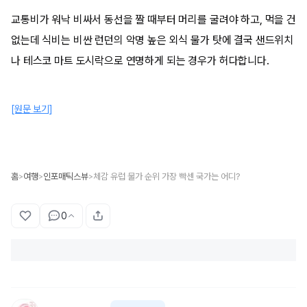
교통비가 워낙 비싸서 동선을 짤 때부터 머리를 굴려야 하고, 먹을 건
없는데 식비는 비싼 런던의 악명 높은 외식 물가 탓에 결국 샌드위치
나 테스코 마트 도시락으로 연명하게 되는 경우가 허다합니다.
[원문 보기]
홈
여행
인포매틱스뷰
체감 유럽 물가 순위 가장 빡센 국가는 어디?
>
>
>
0