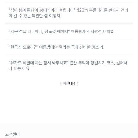
"섬이 붕어를 닮아 붕어섬이라 불립니다" 420m 흔들다리를 반드시 건너
야 갈 수 있는 특별한 섬 여행지
“지구 정말 너무하네, 정도껏 해야지” 여름휴가 직사광선 대처법
“한국식 오로라?” 여름밤에만 열리는 국내 신비한 명소 4
“유가도 비싼데 차는 잠시 놔두시죠” 군산 뚜벅이 당일치기 코스, 걸어서
다 되는 이유
이전
다음
고객센터