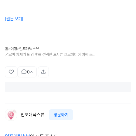
[원문 보기]
홈
여행
인포매틱스뷰
>
>
“로마 황제가 퇴임 후를 선택한 도시?” 크로아티아 여행 스플리트 가볼 만한 곳 5
>
0
인포매틱스뷰
방문하기