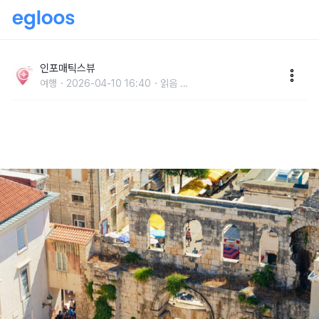
“로마 황제가 퇴임 후를 선택한 도시?” 크로아티아 여행
스플리트 가볼 만한 곳 5
인포매틱스뷰
여행
2026-04-10 16:40
읽음
...