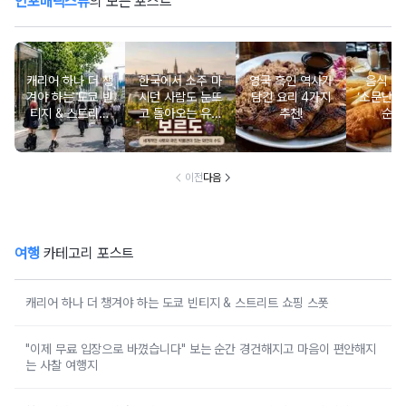
인포매틱스뷰
의 모든 포스트
캐리어 하나 더 챙
한국에서 소주 마
영국 흑인 역사가
음식 맛
겨야 하는 도쿄 빈
시던 사람도 눈뜨
담긴 요리 4가지
‘소문난’ 
티지 & 스트리트
고 돌아오는 유럽
추천!
순위
쇼핑 스폿
와인 도시 탐방
이전
다음
여행
카테고리 포스트
캐리어 하나 더 챙겨야 하는 도쿄 빈티지 & 스트리트 쇼핑 스폿
"이제 무료 입장으로 바꼈습니다" 보는 순간 경건해지고 마음이 편안해지
는 사찰 여행지