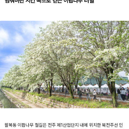
멈춰버린 시간 속으로 걷는 이팝나무 터널
팔복동 이팝나무 철길은 전주 제1산업단지 내에 위치한 북전주선 인