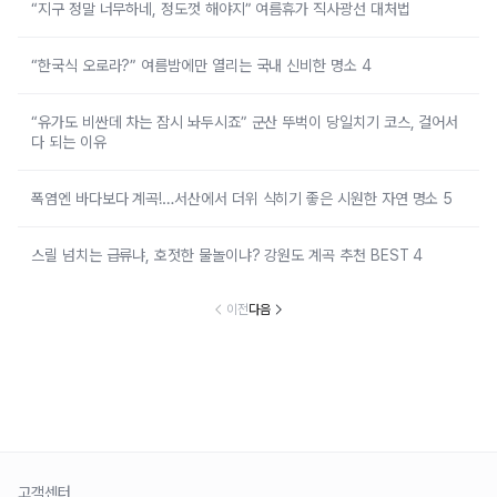
“지구 정말 너무하네, 정도껏 해야지” 여름휴가 직사광선 대처법
“한국식 오로라?” 여름밤에만 열리는 국내 신비한 명소 4
“유가도 비싼데 차는 잠시 놔두시죠” 군산 뚜벅이 당일치기 코스, 걸어서
다 되는 이유
폭염엔 바다보다 계곡!…서산에서 더위 식히기 좋은 시원한 자연 명소 5
스릴 넘치는 급류냐, 호젓한 물놀이냐? 강원도 계곡 추천 BEST 4
이전
다음
고객센터