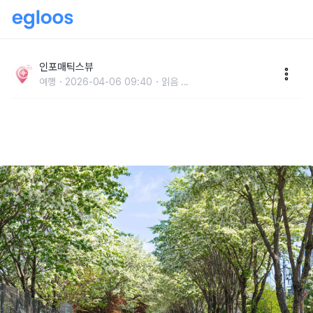
“철길 위로 내려앉은 5월의 눈꽃” 도심 속 공업단지의
반전 매력 전주 팔복동 이팝나무 철길
인포매틱스뷰
여행
2026-04-06 09:40
읽음
...