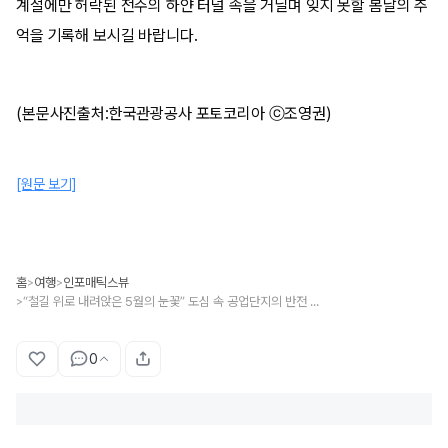
계절에만 허락된 전주의 하얀 터널 속을 거닐며 잊지 못할 봄날의 추
억을 기록해 보시길 바랍니다.
(본문사진출처:한국관광공사 포토코리아 ⓒ조영권)
[원문 보기]
홈
여행
인포매틱스뷰
>
>
“철길 위로 내려앉은 5월의 눈꽃” 도심 속 공업단지의 반전 매력 전주 팔복동 이팝나무 철길
>
0