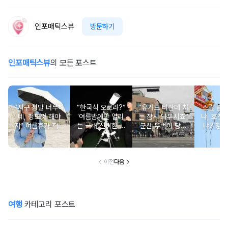
인포매틱스뷰
방문하기
인포매틱스뷰
의 모든 포스트
“지구 정말 너무하
“한국식 오로라?”
“유가도 비싼데 차
스릴 넘
네, 정도껏 해야
여름밤에만 열리
는 잠시 놔두시죠”
냐, 호젓
지” 여름휴가 직사
는 국내 신비한 명
군산 뚜벅이 당일
냐? 강원
광선 대처법
소 4
치기 코스, 걸어서
추천 BE
다 되는 이유
이전
다음
여행
카테고리 포스트