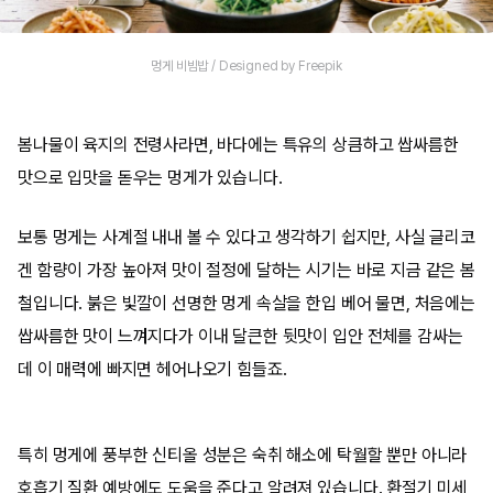
멍게 비빔밥 / Designed by Freepik
봄나물이 육지의 전령사라면, 바다에는 특유의 상큼하고 쌉싸름한
맛으로 입맛을 돋우는 멍게가 있습니다.
보통 멍게는 사계절 내내 볼 수 있다고 생각하기 쉽지만, 사실 글리코
겐 함량이 가장 높아져 맛이 절정에 달하는 시기는 바로 지금 같은 봄
철입니다. 붉은 빛깔이 선명한 멍게 속살을 한입 베어 물면, 처음에는
쌉싸름한 맛이 느껴지다가 이내 달큰한 뒷맛이 입안 전체를 감싸는
데 이 매력에 빠지면 헤어나오기 힘들죠.
특히 멍게에 풍부한 신티올 성분은 숙취 해소에 탁월할 뿐만 아니라
호흡기 질환 예방에도 도움을 준다고 알려져 있습니다. 환절기 미세