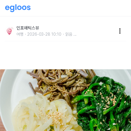
“가을엔 전어, 봄에는 도다리쑥국?” 잃어버린 입맛 단숨
에 되찾아주는 봄 제철 음식 TOP 5
인포매틱스뷰
여행
2026-03-28 10:10
읽음
...