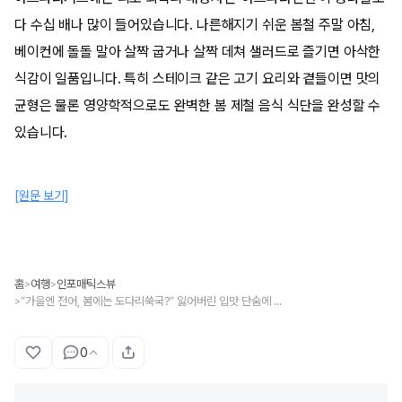
다 수십 배나 많이 들어있습니다. 나른해지기 쉬운 봄철 주말 아침,
베이컨에 돌돌 말아 살짝 굽거나 살짝 데쳐 샐러드로 즐기면 아삭한
식감이 일품입니다. 특히 스테이크 같은 고기 요리와 곁들이면 맛의
균형은 물론 영양학적으로도 완벽한 봄 제철 음식 식단을 완성할 수
있습니다.
[원문 보기]
홈
여행
인포매틱스뷰
>
>
“가을엔 전어, 봄에는 도다리쑥국?” 잃어버린 입맛 단숨에 되찾아주는 봄 제철 음식 TOP 5
>
0