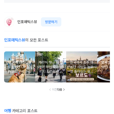
인포매틱스뷰
방문하기
인포매틱스뷰
의 모든 포스트
전 세계 디즈니랜
캐리어 하나 더 챙
한국에서 소주 마
영국 흑
드 순위 TOP 10!
겨야 하는 도쿄 빈
시던 사람도 눈뜨
담긴 요리
가장 방문자 수가
티지 & 스트리트
고 돌아오는 유럽
추천
많은 성지는 어디
쇼핑 스폿
와인 도시 탐방
일까?
이전
다음
여행
카테고리 포스트