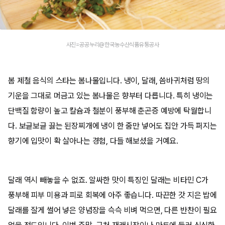
사진=공공누리@한국농수산식품유통공사
봄 제철 음식의 스타는 봄나물입니다. 냉이, 달래, 씀바귀처럼 땅의
기운을 그대로 머금고 있는 봄나물은 향부터 다릅니다. 특히 냉이는
단백질 함량이 높고 칼슘과 철분이 풍부해 춘곤증 예방에 탁월합니
다. 보글보글 끓는 된장찌개에 냉이 한 줌만 넣어도 집안 가득 퍼지는
향기에 입맛이 확 살아나는 경험, 다들 해보셨을 거예요.
달래 역시 빼놓을 수 없죠. 알싸한 맛이 특징인 달래는 비타민 C가
풍부해 피부 미용과 피로 회복에 아주 좋습니다. 따끈한 갓 지은 밥에
달래를 잘게 썰어 넣은 양념장을 슥슥 비벼 먹으면, 다른 반찬이 필요