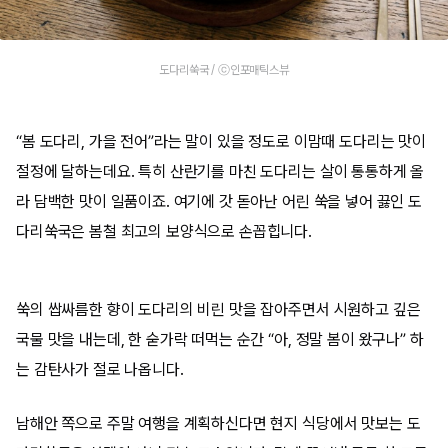
도다리쑥국 / ⓒ인포매틱스뷰
“봄 도다리, 가을 전어”라는 말이 있을 정도로 이맘때 도다리는 맛이
절정에 달하는데요. 특히 산란기를 마친 도다리는 살이 통통하게 올
라 담백한 맛이 일품이죠. 여기에 갓 돋아난 어린 쑥을 넣어 끓인 도
다리쑥국은 봄철 최고의 보양식으로 손꼽힙니다.
쑥의 쌉싸름한 향이 도다리의 비린 맛을 잡아주면서 시원하고 깊은
국물 맛을 내는데, 한 숟가락 떠먹는 순간 “아, 정말 봄이 왔구나” 하
는 감탄사가 절로 나옵니다.
남해안 쪽으로 주말 여행을 계획하신다면 현지 식당에서 맛보는 도