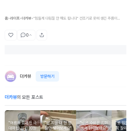
홈
라이프
더카뷰
"힘들게 다림질 안 해도 됩니다" 건조기로 옷에 생긴 주름이나 구김 없애는 간단한 방법
>
>
>
0
더카뷰
방문하기
더카뷰
의 모든 포스트
"여름에 효과가 극
"밥 지을 때 한 방
"남은 수박은 지퍼
"못 입는
대화됩니다" 10원
울만 넣어보세요"
백에 담아보세요"
꼭 잘라두