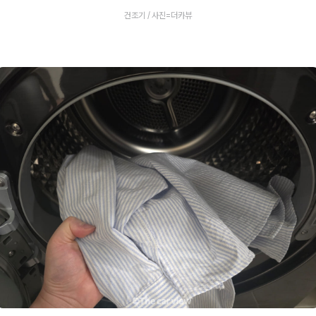
건조기 / 사진=더카뷰