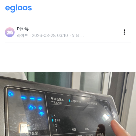
"힘들게 다림질 안 해도 됩니다" 건조기로 옷에 생긴 주
름이나 구김 없애는 간단한 방법
더카뷰
라이프
2026-03-28 03:10
읽음
...