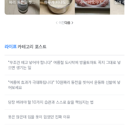
짜리 동전을 씻어
하루가 지나도 갓
수박 사오자마자
실과 주
서 운동화 신발에
지은 밥처럼 밥알
이렇게 해야 나중
세제 없
넣어보세요
이 살아있습니다
에 후회 안 합니다
가 
이전
다음
라이프
카테고리 포스트
"무조건 떼고 넣어야 합니다" 여름철 도시락에 방울토마토 꼭지 그대로 넣
으면 생기는 일
"여름에 효과가 극대화됩니다" 10원짜리 동전을 씻어서 운동화 신발에 넣
어보세요
당장 버려야 할 10가지 습관과 스스로 삶을 책임지는 법
옷은 많은데 입을 옷이 없었던 진짜 이유