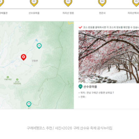
구례여행코스 추천 / 사진=2026 구례 산수유 축제 공식누리집