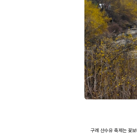
구례 산수유 축제는 꽃보