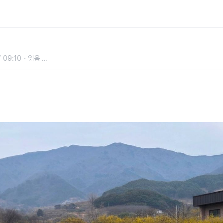
버스 이용 꿀팁(+구례여행코스 추천)
 09:10
읽음
...