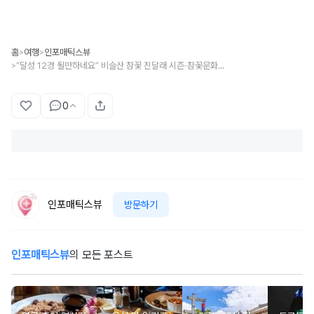
홈
여행
인포매틱스뷰
>
>
“달성 12경 될만하네요” 비슬산 참꽃 진달래 시즌·참꽃문화제 대구 여행지 추천
>
0
인포매틱스뷰
방문하기
인포매틱스뷰
의 모든 포스트