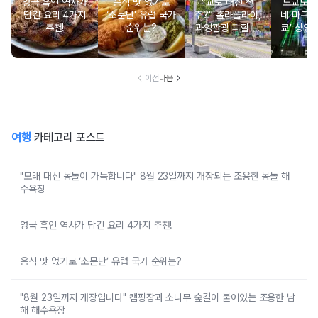
영국 흑인 역사가
음식 맛 없기로
“교토 대신 전
도쿄도청
담긴 요리 4가지
‘소문난’ 유럽 국가
주?” 홀라플라이,
네 미쿠 
추천!
순위는?
과잉관광 피할 수
쿄’ 상영
있는 세계 대체 여
션 매핑 
행지 순위 발표
선
이전
다음
여행
카테고리 포스트
"모래 대신 몽돌이 가득합니다" 8월 23일까지 개장되는 조용한 몽돌 해
수욕장
영국 흑인 역사가 담긴 요리 4가지 추천!
음식 맛 없기로 ‘소문난’ 유럽 국가 순위는?
"8월 23일까지 개장입니다" 캠핑장과 소나무 숲길이 붙어있는 조용한 남
해 해수욕장