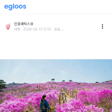
“달성 12경 될만하네요” 비슬산 참꽃 진달래 시즌·참꽃
문화제 대구 여행지 추천
인포매틱스뷰
여행
2026-03-13 11:10
읽음
...