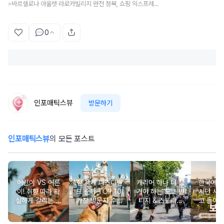
바르셀로나 아울렛 라로카빌리지 완전 정복, 쇼핑 익스프레스·브랜드·택스리펀·가는방법 총정리
>
0
인포매틱스뷰
방문하기
인포매틱스뷰
의 모든 포스트
어린이 VS 어른
전 세계 디즈니랜
캐리어 하나 더 챙
한국에서
이! 취향 따라 확
드 순위 TOP 10!
겨야 하는 도쿄 빈
시던 사
실하게 갈리는 해
가장 방문자 수가
티지 & 스트리트
고 돌아
외 여행지 맞대결
많은 성지는 어디
쇼핑 스폿
와인 도
일까?