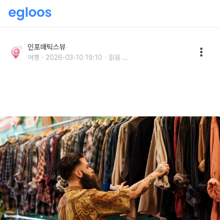
바르셀로나 아울렛 라로카빌리지 완전 정복, 쇼핑 익스
프레스·브랜드·택스리펀·가는방법 총정리
인포매틱스뷰
여행
2026-03-10 19:10
읽음
...