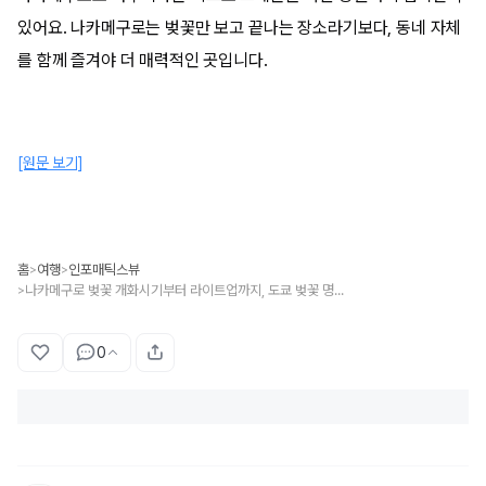
있어요. 나카메구로는 벚꽃만 보고 끝나는 장소라기보다, 동네 자체
를 함께 즐겨야 더 매력적인 곳입니다.
[원문 보기]
홈
여행
인포매틱스뷰
>
>
나카메구로 벚꽃 개화시기부터 라이트업까지, 도쿄 벚꽃 명소 메구로강 총정리
>
0