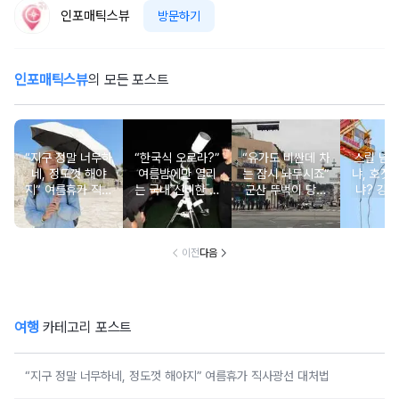
인포매틱스뷰
방문하기
인포매틱스뷰
의 모든 포스트
“지구 정말 너무하
“한국식 오로라?”
“유가도 비싼데 차
스릴 넘
네, 정도껏 해야
여름밤에만 열리
는 잠시 놔두시죠”
냐, 호젓
지” 여름휴가 직사
는 국내 신비한 명
군산 뚜벅이 당일
냐? 강원
광선 대처법
소 4
치기 코스, 걸어서
추천 BE
다 되는 이유
이전
다음
여행
카테고리 포스트
“지구 정말 너무하네, 정도껏 해야지” 여름휴가 직사광선 대처법