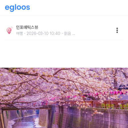
나카메구로 벚꽃 개화시기부터 라이트업까지, 도쿄 벚꽃
명소 메구로강 총정리
인포매틱스뷰
여행
2026-03-10 10:40
읽음
...