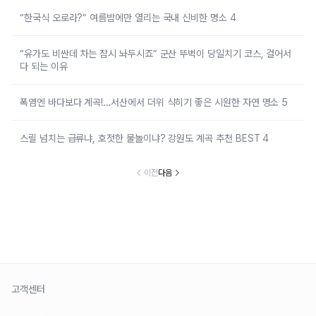
“한국식 오로라?” 여름밤에만 열리는 국내 신비한 명소 4
“유가도 비싼데 차는 잠시 놔두시죠” 군산 뚜벅이 당일치기 코스, 걸어서
다 되는 이유
폭염엔 바다보다 계곡!…서산에서 더위 식히기 좋은 시원한 자연 명소 5
스릴 넘치는 급류냐, 호젓한 물놀이냐? 강원도 계곡 추천 BEST 4
이전
다음
고객센터