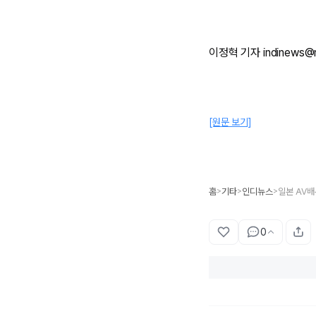
이정혁 기자 indinews@
[원문 보기]
홈
기타
인디뉴스
일본 AV배
>
>
>
0