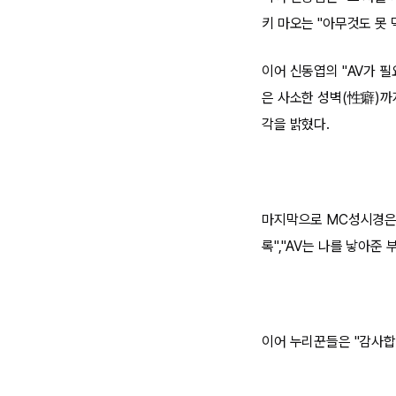
키 마오는 "아무것도 못 
이어 신동엽의 "AV가 
은 사소한 성벽(性癖)까
각을 밝혔다.
마지막으로 MC성시경은 "
록","AV는 나를 낳아준 
이어 누리꾼들은 "감사합니