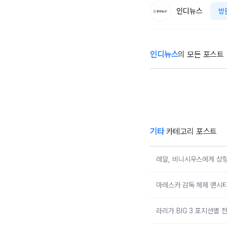
인디뉴스
방
인디뉴스
의 모든 포스트
'오지 말라니까
X'장영란, 과거 예
야
능서 무시받고 욕
로
까지 먹었던 일화
과
공개에 모두 경악
기타
카테고리 포스트
레알, 비니시우스에게 상
마레스카 감독 체제 맨시티
라리가 BIG 3 포지션별