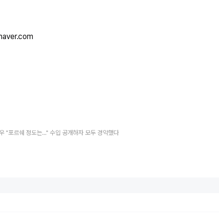
naver.com
우 "포르쉐 정도는..." 수입 공개하자 모두 경악했다