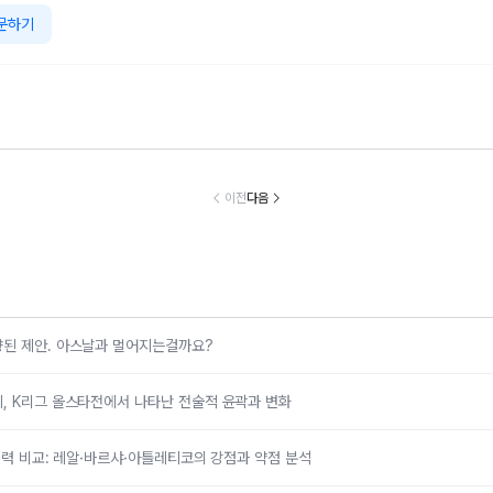
문하기
"연예인은 유죄
"제니 닮은꼴" YG
"가족끼리도 서로
강남과 이상화
"홍진경, 사업가
베이비 몬스터 아
다 아는 사이였지
부 카페 개업 
서의 겪은 고충
현, 최종 데뷔 제
만"이세영, 일본인
이어 강남 집안
이전
다음
 협박 투병 사실
외..이유는?
남자친구와 결별
력 수준 재조
고백
한 이유 밝혔다
향된 제안. 아스날과 멀어지는걸까요?
, K리그 올스타전에서 나타난 전술적 윤곽과 변화
 전력 비교: 레알·바르샤·아틀레티코의 강점과 약점 분석