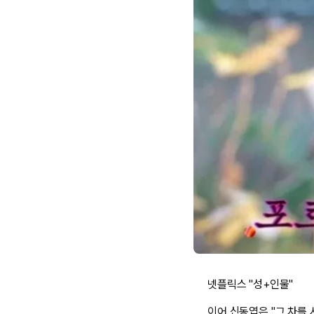
넷플릭스 "성+인물"
이어 신동엽은 "그 차를 