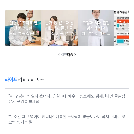
'신경성' 꼬리표 뗀
눈가 멍 얕보다 낭
고령화 시대 건강
항암치료
과민성장… 한약
패… "코 풀면 골
검진의 재정
상, 고용
으로 염증 잡는다
절 키운다"
의…"병 찾기 아닌
이 
변화 읽기"
이전
다음
라이프
카테고리 포스트
"이 구멍이 왜 있나 봤더니..." 싱크대 배수구 청소해도 냄새난다면 물넘침
방지 구멍을 보세요
"무조건 떼고 넣어야 합니다" 여름철 도시락에 방울토마토 꼭지 그대로 넣
으면 생기는 일