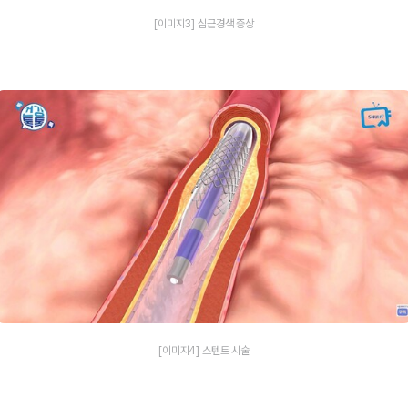
[이미지3] 심근경색 증상
[이미지4] 스텐트 시술