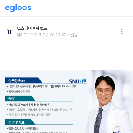
“전조 없이 찾아오는 심근경색…몇 시간 차이가 예후 좌
우”
헬스라이프헤럴드
라이프
2026-02-26 10:30
읽음
...