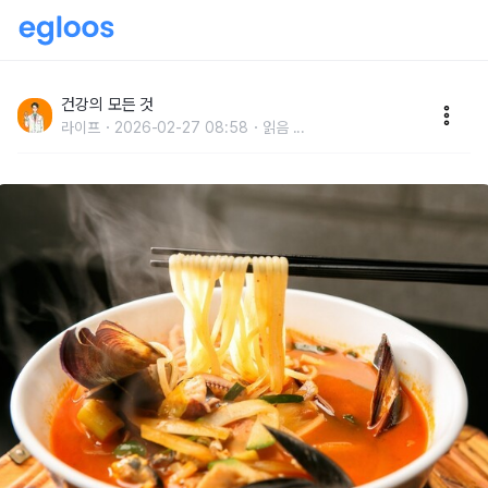
"짬뽕 국물" 마시면 걸리는 위험한 질병 4가지
건강의 모든 것
라이프
2026-02-27 08:58
읽음
...