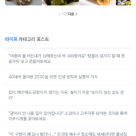
럼 먹는 음식
랐어요
의 음식
건
이전
다음
라이프
카테고리 포스트
"여름에 물 비린내가 심해졌는데 싹 사라졌어요" 텀블러 설거지 할 때 한
숟가락 넣고 흔들어보세요
40대에 돌아본 2030을 위한 인생 법칙과 실행의 가치
집이 깨끗해도 곰팡이가 생기는 이유: 놓치기 쉬운 '보이지 않는 습도 관
리'
"굳어서 안 나올 일이 없어집니다" 소금이나 고추가루 담아둔 조미료 통에
이쑤시개를 꽂아보세요
"이 구멍이 왜 있나 봤더니..." 싱크대 배수구 청소해도 냄새난다면 물넘침