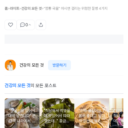
홈
라이프
건강의 모든 것
"짬뽕 국물" 마시면 걸리는 위험한 질병 4가지
>
>
>
0
건강의 모든 것
방문하기
건강의 모든 것
의 모든 포스트
"한국인들 있어서
"식당에서 먹었을
"진짜 몰랐어요.."
"입맛 없
대박 났습니다" 관
때 맛있어서 따라
몸에 좋다고 말려
하나 싸
광객 나라에서 남
했는데.." 중금속
먹었는데 독소를
데.." 북
녀노소 보양식처
싹 다 빠질 줄 몰
먹고 있었던 의외
외로 안 