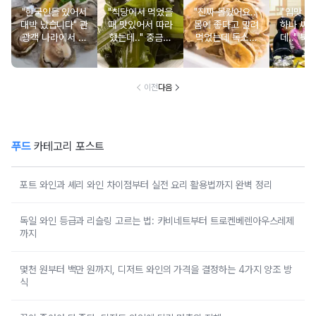
"한국인들 있어서
"식당에서 먹었을
"진짜 몰랐어요.."
"입맛 없
대박 났습니다" 관
때 맛있어서 따라
몸에 좋다고 말려
하나 싸
광객 나라에서 남
했는데.." 중금속
먹었는데 독소를
데.." 북
녀노소 보양식처
싹 다 빠질 줄 몰
먹고 있었던 의외
외로 안 
럼 먹는 음식
랐어요
의 음식
건
이전
다음
푸드
카테고리 포스트
포트 와인과 셰리 와인 차이점부터 실전 요리 활용법까지 완벽 정리
독일 와인 등급과 리슬링 고르는 법: 카비네트부터 트로켄베렌아우스레제
까지
몇천 원부터 백만 원까지, 디저트 와인의 가격을 결정하는 4가지 양조 방
식