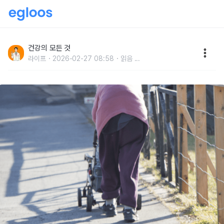
"굽은 등 되기 싫으면" 이 동작 당장 1분만 해보세요, 등
이 쫙 펴집니다
건강의 모든 것
라이프
2026-02-27 08:58
읽음
...