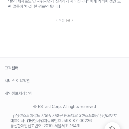
"빨래 세제로도 안 지워지던게 신기하게 사라집니다" 베개 커버에 생긴 노
란 얼룩에 '이것' 한 펌프면 됩니다
이전
다음
고객센터
서비스 이용약관
개인정보처리방침
© ESTaid Corp. All rights reserved
(주)이스트에이드 서울시 서초구 반포대로 3
이스트빌딩 (우)06711
대표이사 :
김남현
사업자등록번호 :
598-87-00226
통신판매업신고번호 :
2019-서울서초-1649