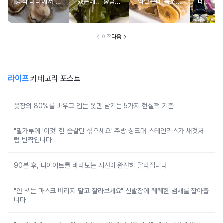
광객 나라에서 남
했는데.." 중금속
먹었는데 독소를
데.." 북
녀노소 보양식처
싹 다 빠질 줄 몰
먹고 있었던 의외
외로 안 
럼 먹는 음식
랐어요
의 음식
건
이전
다음
라이프
카테고리 포스트
옷장의 80%를 비우고 입는 옷만 남기는 5가지 현실적 기준
"밀가루에 '이것' 한 숟갈만 섞으세요" 주방 싱크대 스테인리스가 새것처
럼 반짝입니다
90분 후, 다이어트를 바라보는 시선이 완전히 달라집니다
"안 쓰는 마스크 버리지 말고 잘라보세요" 신발장에 퀘퀘한 냄새를 잡아줍
니다