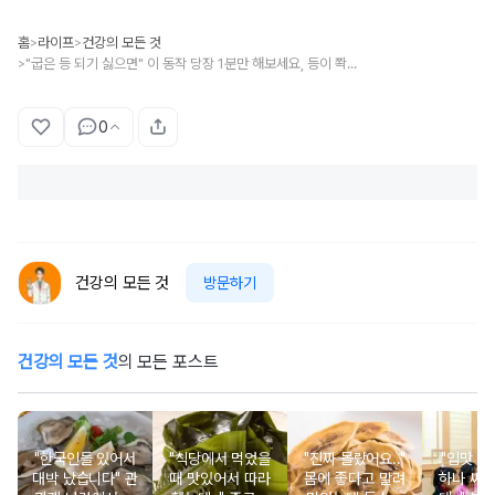
홈
라이프
건강의 모든 것
>
>
"굽은 등 되기 싫으면" 이 동작 당장 1분만 해보세요, 등이 쫙 펴집니다
>
0
건강의 모든 것
방문하기
건강의 모든 것
의 모든 포스트
"한국인들 있어서
"식당에서 먹었을
"진짜 몰랐어요.."
"입맛 없
대박 났습니다" 관
때 맛있어서 따라
몸에 좋다고 말려
하나 싸