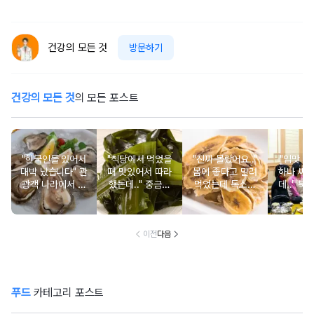
건강의 모든 것
방문하기
건강의 모든 것
의 모든 포스트
"한국인들 있어서
"식당에서 먹었을
"진짜 몰랐어요.."
"입맛 없
대박 났습니다" 관
때 맛있어서 따라
몸에 좋다고 말려
하나 싸
광객 나라에서 남
했는데.." 중금속
먹었는데 독소를
데.." 북
녀노소 보양식처
싹 다 빠질 줄 몰
먹고 있었던 의외
외로 안 
럼 먹는 음식
랐어요
의 음식
건
이전
다음
푸드
카테고리 포스트