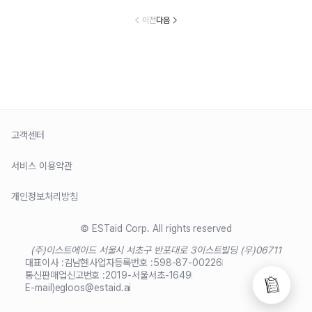
이전
다음
고객센터
서비스 이용약관
개인정보처리방침
© ESTaid Corp. All rights reserved
(주)이스트에이드 서울시 서초구 반포대로 3
이스트빌딩 (우)06711
대표이사 :
김남현
사업자등록번호 :
598-87-00226
통신판매업신고번호 :
2019-서울서초-1649
E-mail)
egloos@estaid.ai