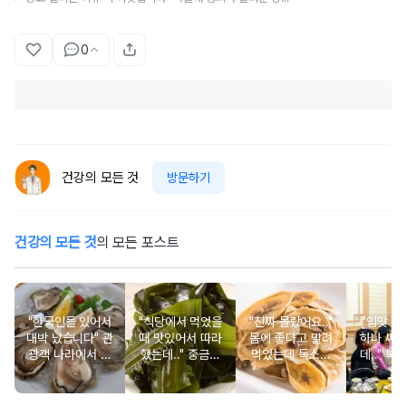
0
건강의 모든 것
방문하기
건강의 모든 것
의 모든 포스트
"한국인들 있어서
"식당에서 먹었을
"진짜 몰랐어요.."
"입맛 없
대박 났습니다" 관
때 맛있어서 따라
몸에 좋다고 말려
하나 싸
광객 나라에서 남
했는데.." 중금속
먹었는데 독소를
데.." 북
녀노소 보양식처
싹 다 빠질 줄 몰
먹고 있었던 의외
외로 안 
럼 먹는 음식
랐어요
의 음식
건