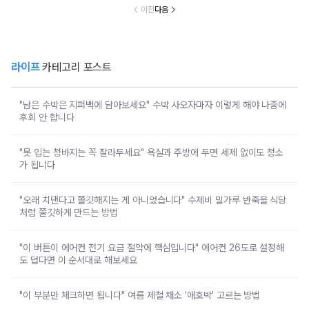
이전
다음
라이프
카테고리 포스트
"남은 수박은 지퍼백에 담아보세요" 수박 사오자마자 이렇게 해야 나중에
후회 안 합니다
"못 입는 청바지는 꼭 잘라두세요" 욕실과 주방에 두면 세제 없이도 청소
가 됩니다
"오래 치댄다고 쫄깃해지는 게 아니었습니다" 수제비 밀가루 반죽을 식당
처럼 쫄깃하게 만드는 방법
"이 버튼이 에어컨 전기 요금 절약에 핵심입니다" 에어컨 26도로 설정해
도 덥다면 이 순서대로 해보세요
"이 부분만 체크하면 됩니다" 여름 제철 채소 '애호박' 고르는 방법