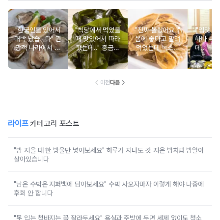
"한국인들 있어서
"식당에서 먹었을
"진짜 몰랐어요.."
"입맛 없
대박 났습니다" 관
때 맛있어서 따라
몸에 좋다고 말려
하나 싸
광객 나라에서 남
했는데.." 중금속
먹었는데 독소를
데.." 북
녀노소 보양식처
싹 다 빠질 줄 몰
먹고 있었던 의외
외로 안 
럼 먹는 음식
랐어요
의 음식
건
이전
다음
라이프
카테고리 포스트
"밥 지을 때 한 방울만 넣어보세요" 하루가 지나도 갓 지은 밥처럼 밥알이
살아있습니다
"남은 수박은 지퍼백에 담아보세요" 수박 사오자마자 이렇게 해야 나중에
후회 안 합니다
"못 입는 청바지는 꼭 잘라두세요" 욕실과 주방에 두면 세제 없이도 청소