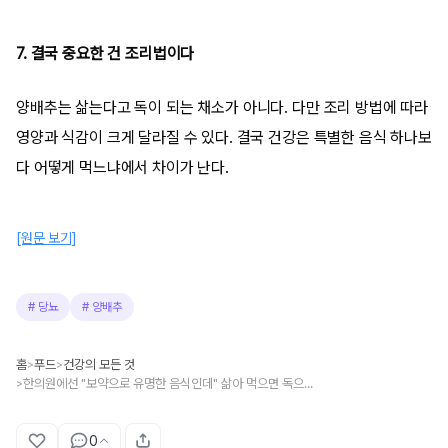
7. 결국 중요한 건 조리법이다
양배추는 삶는다고 독이 되는 채소가 아니다. 다만 조리 방법에 따라
영양과 식감이 크게 달라질 수 있다. 결국 건강은 특별한 음식 하나보
다 어떻게 먹느냐에서 차이가 난다.
[원문 보기]
#
당뇨
#
양배추
홈
푸드
건강의 모든 것
>
>
한의원에선 "보약으로 유명한 음식인데" 삶아 먹으면 독으로 바뀐다는 채소
>
0