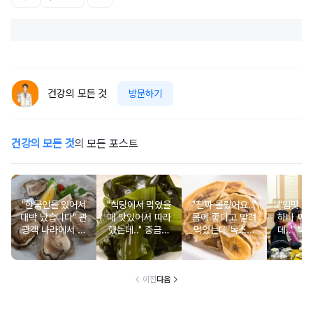
건강의 모든 것
방문하기
건강의 모든 것
의 모든 포스트
"한국인들 있어서
"식당에서 먹었을
"진짜 몰랐어요.."
"입맛 없
대박 났습니다" 관
때 맛있어서 따라
몸에 좋다고 말려
하나 싸
광객 나라에서 남
했는데.." 중금속
먹었는데 독소를
데.." 북
녀노소 보양식처
싹 다 빠질 줄 몰
먹고 있었던 의외
외로 안 
럼 먹는 음식
랐어요
의 음식
건
이전
다음