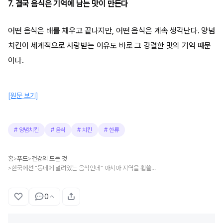
7. 결국 음식은 기억에 남는 맛이 만든다
어떤 음식은 배를 채우고 끝나지만, 어떤 음식은 계속 생각난다. 양념
치킨이 세계적으로 사랑받는 이유도 바로 그 강렬한 맛의 기억 때문
이다.
[원문 보기]
#
양념치킨
#
음식
#
치킨
#
한류
홈
푸드
건강의 모든 것
>
>
한국에선 "동네에 널려있는 음식인데" 아시아 지역을 휩쓸고 있다는 한류 음식
>
0