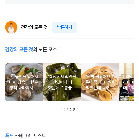
건강의 모든 것
방문하기
건강의 모든 것
의 모든 포스트
"한국인들 있어서
"식당에서 먹었을
"진짜 몰랐어요.."
"입맛 없
대박 났습니다" 관
때 맛있어서 따라
몸에 좋다고 말려
하나 싸
광객 나라에서 남
했는데.." 중금속
먹었는데 독소를
데.." 북
녀노소 보양식처
싹 다 빠질 줄 몰
먹고 있었던 의외
외로 안 
럼 먹는 음식
랐어요
의 음식
건
이전
다음
푸드
카테고리 포스트