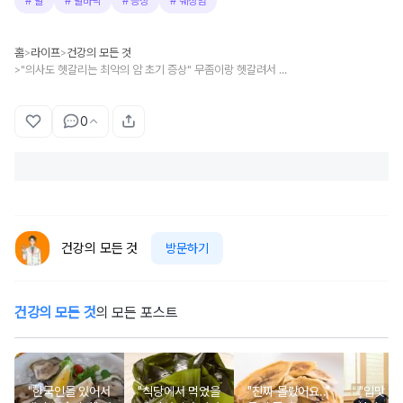
#
발
#
발바닥
#
증상
#
췌장암
홈
라이프
건강의 모든 것
>
>
"의사도 헷갈리는 최악의 암 초기 증상" 무좀이랑 헷갈려서 못 발견합니다
>
0
건강의 모든 것
방문하기
건강의 모든 것
의 모든 포스트
"한국인들 있어서
"식당에서 먹었을
"진짜 몰랐어요.."
"입맛 없