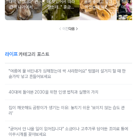
대박 났습니다" 관
때 맛있어서 따라
몸에 좋다고 말려
하나 싸
광객 나라에서 남
했는데.." 중금속
먹었는데 독소를
데.." 북
녀노소 보양식처
싹 다 빠질 줄 몰
먹고 있었던 의외
외로 안 
럼 먹는 음식
랐어요
의 음식
건
이전
다음
라이프
카테고리 포스트
"여름에 물 비린내가 심해졌는데 싹 사라졌어요" 텀블러 설거지 할 때 한
숟가락 넣고 흔들어보세요
40대에 돌아본 2030을 위한 인생 법칙과 실행의 가치
집이 깨끗해도 곰팡이가 생기는 이유: 놓치기 쉬운 '보이지 않는 습도 관
리'
"굳어서 안 나올 일이 없어집니다" 소금이나 고추가루 담아둔 조미료 통에
이쑤시개를 꽂아보세요