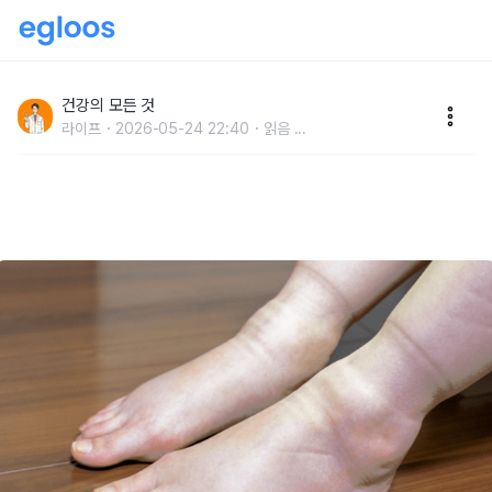
"의사도 헷갈리는 최악의 암 초기 증상" 무좀이랑 헷갈려
서 못 발견합니다
건강의 모든 것
라이프
2026-05-24 22:40
읽음
...