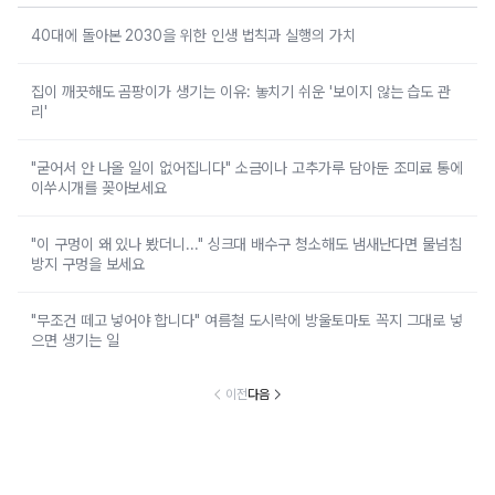
40대에 돌아본 2030을 위한 인생 법칙과 실행의 가치
집이 깨끗해도 곰팡이가 생기는 이유: 놓치기 쉬운 '보이지 않는 습도 관
리'
"굳어서 안 나올 일이 없어집니다" 소금이나 고추가루 담아둔 조미료 통에
이쑤시개를 꽂아보세요
"이 구멍이 왜 있나 봤더니..." 싱크대 배수구 청소해도 냄새난다면 물넘침
방지 구멍을 보세요
"무조건 떼고 넣어야 합니다" 여름철 도시락에 방울토마토 꼭지 그대로 넣
으면 생기는 일
이전
다음