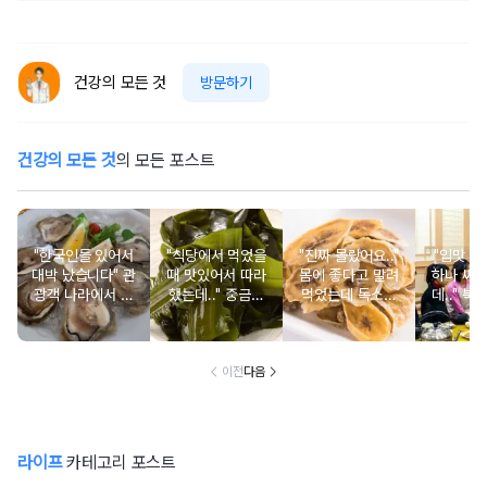
건강의 모든 것
방문하기
건강의 모든 것
의 모든 포스트
"한국인들 있어서
"식당에서 먹었을
"진짜 몰랐어요.."
"입맛 없
대박 났습니다" 관
때 맛있어서 따라
몸에 좋다고 말려
하나 싸
광객 나라에서 남
했는데.." 중금속
먹었는데 독소를
데.." 북
녀노소 보양식처
싹 다 빠질 줄 몰
먹고 있었던 의외
외로 안 
럼 먹는 음식
랐어요
의 음식
건
이전
다음
라이프
카테고리 포스트