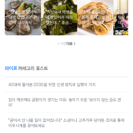
"한국인들 있어서
"식당에서 먹었을
"진짜 몰랐어요.."
"입맛 없
대박 났습니다" 관
때 맛있어서 따라
몸에 좋다고 말려
하나 싸
광객 나라에서 남
했는데.." 중금속
먹었는데 독소를
데.." 북
녀노소 보양식처
싹 다 빠질 줄 몰
먹고 있었던 의외
외로 안 
럼 먹는 음식
랐어요
의 음식
건
이전
다음
라이프
카테고리 포스트
40대에 돌아본 2030을 위한 인생 법칙과 실행의 가치
집이 깨끗해도 곰팡이가 생기는 이유: 놓치기 쉬운 '보이지 않는 습도 관
리'
"굳어서 안 나올 일이 없어집니다" 소금이나 고추가루 담아둔 조미료 통에
이쑤시개를 꽂아보세요