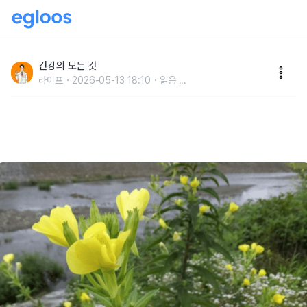
영국에선 "왕의 만능 약으로 불린 약초인데" 한국에서만
무시당하는 '이 식물'
건강의 모든 것
라이프
2026-05-13 18:10
읽음
...