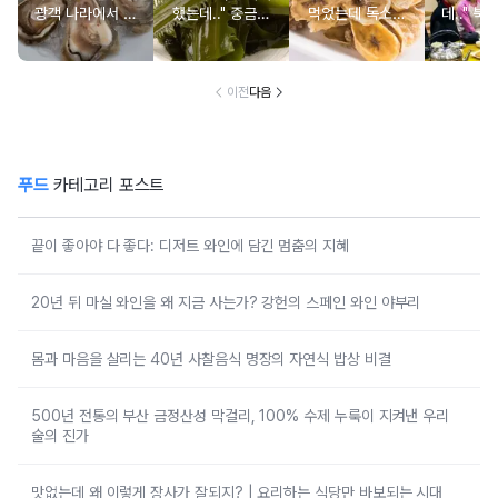
광객 나라에서 남
했는데.." 중금속
먹었는데 독소를
데.." 북
녀노소 보양식처
싹 다 빠질 줄 몰
먹고 있었던 의외
외로 안 
럼 먹는 음식
랐어요
의 음식
건
이전
다음
푸드
카테고리 포스트
끝이 좋아야 다 좋다: 디저트 와인에 담긴 멈춤의 지혜
20년 뒤 마실 와인을 왜 지금 사는가? 강헌의 스페인 와인 야부리
몸과 마음을 살리는 40년 사찰음식 명장의 자연식 밥상 비결
500년 전통의 부산 금정산성 막걸리, 100% 수제 누룩이 지켜낸 우리
술의 진가
맛없는데 왜 이렇게 장사가 잘되지? | 요리하는 식당만 바보되는 시대