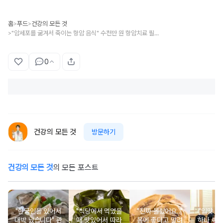
홈
푸드
건강의 모든 것
>
>
"암세포를 굶겨서 죽이는 항암 음식" 수천만 원 항암치료 필요 없습니다.
>
0
건강의 모든 것
방문하기
건강의 모든 것
의 모든 포스트
"한국인들 있어서
"식당에서 먹었을
"진짜 몰랐어요.."
"입맛 없
대박 났습니다" 관
때 맛있어서 따라
몸에 좋다고 말려
하나 싸