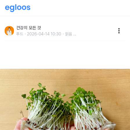
"암세포를 굶겨서 죽이는 항암 음식" 수천만 원 항암치료
필요 없습니다.
건강의 모든 것
푸드
2026-04-14 10:30
읽음
...