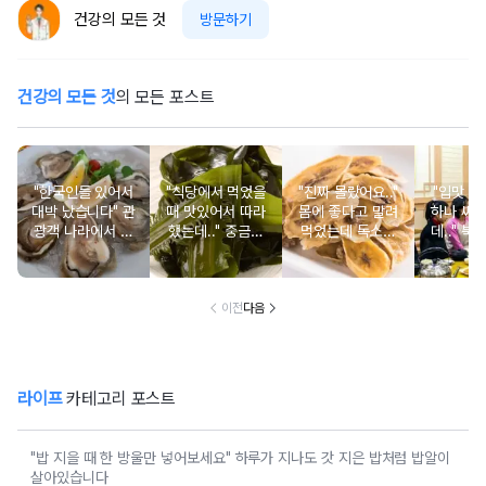
건강의 모든 것
방문하기
건강의 모든 것
의 모든 포스트
"한국인들 있어서
"식당에서 먹었을
"진짜 몰랐어요.."
"입맛 없
대박 났습니다" 관
때 맛있어서 따라
몸에 좋다고 말려
하나 싸
광객 나라에서 남
했는데.." 중금속
먹었는데 독소를
데.." 북
녀노소 보양식처
싹 다 빠질 줄 몰
먹고 있었던 의외
외로 안 
럼 먹는 음식
랐어요
의 음식
건
이전
다음
라이프
카테고리 포스트
"밥 지을 때 한 방울만 넣어보세요" 하루가 지나도 갓 지은 밥처럼 밥알이
살아있습니다