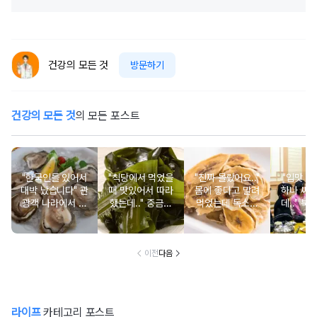
건강의 모든 것
방문하기
건강의 모든 것
의 모든 포스트
"한국인들 있어서
"식당에서 먹었을
"진짜 몰랐어요.."
"입맛 없
대박 났습니다" 관
때 맛있어서 따라
몸에 좋다고 말려
하나 싸
광객 나라에서 남
했는데.." 중금속
먹었는데 독소를
데.." 북
녀노소 보양식처
싹 다 빠질 줄 몰
먹고 있었던 의외
외로 안 
럼 먹는 음식
랐어요
의 음식
건
이전
다음
라이프
카테고리 포스트