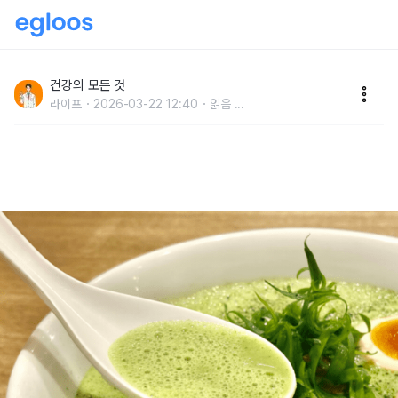
"콜레스테롤 약 다 버렸습니다" 콜레스테롤 싹 다 없애준
'천연영양제' 이 반찬
건강의 모든 것
라이프
2026-03-22 12:40
읽음
...