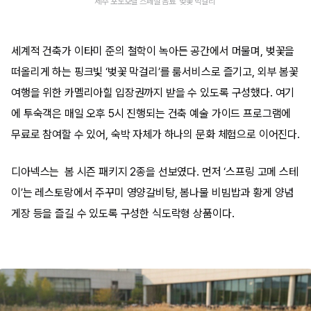
제주 포도호텔 스페셜 음료 ‘벚꽃 막걸리’
세계적 건축가 이타미 준의 철학이 녹아든 공간에서 머물며, 벚꽃을
떠올리게 하는 핑크빛 ‘벚꽃 막걸리’를 룸서비스로 즐기고, 외부 봄꽃
여행을 위한 카멜리아힐 입장권까지 받을 수 있도록 구성했다. 여기
에 투숙객은 매일 오후 5시 진행되는 건축 예술 가이드 프로그램에
무료로 참여할 수 있어, 숙박 자체가 하나의 문화 체험으로 이어진다.
디아넥스는 봄 시즌 패키지 2종을 선보였다. 먼저 ‘스프링 고메 스테
이’는 레스토랑에서 주꾸미 영양갈비탕, 봄나물 비빔밥과 황게 양념
게장 등을 즐길 수 있도록 구성한 식도락형 상품이다.