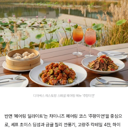
디아넥스 레스토랑 스페셜 페어링 메뉴 ‘주향미연'
반면 ‘페어링 딜라이트’는 차이니즈 페어링 코스 ‘주향미연'을 중심으
로, 셰프 초이스 딤섬과 금귤 칠리 깐풍기, 고량주 칵테일 4잔, 하이