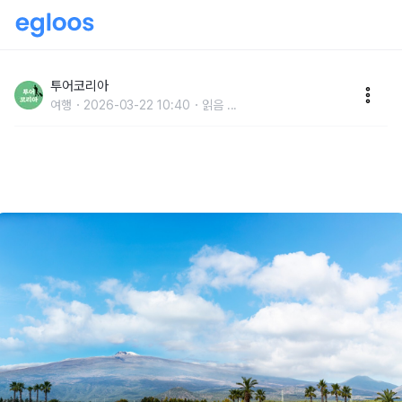
벚꽃·자쿠지·러닝·미식으로 채운 제주의 봄… 취향대로
즐긴다
투어코리아
여행
2026-03-22 10:40
읽음
...