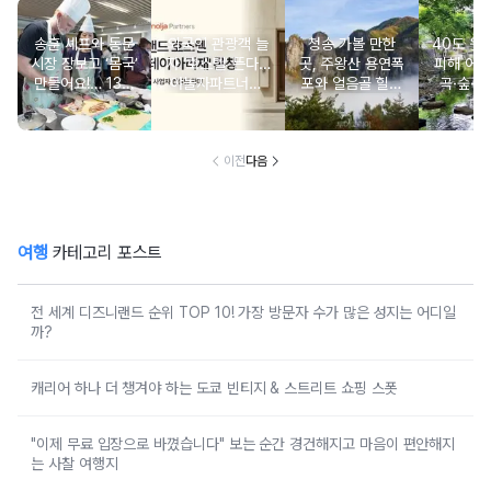
송훈 셰프와 동문
외국인 관광객 늘
청송 가볼 만한
40도 웃
시장 장보고 ‘몸국’
자 ‘호스텔’ 뜬다…
곳, 주왕산 용연폭
피해 어
만들어요!… 13일
야놀자파트너스,
포와 얼음골 힐링
곡·숲·정
‘제주미행’ 특별회
‘스테이 아리재’ 4
코스
떠나는 
차 운영
곳 출점
여
이전
다음
여행
카테고리 포스트
전 세계 디즈니랜드 순위 TOP 10! 가장 방문자 수가 많은 성지는 어디일
까?
캐리어 하나 더 챙겨야 하는 도쿄 빈티지 & 스트리트 쇼핑 스폿
"이제 무료 입장으로 바꼈습니다" 보는 순간 경건해지고 마음이 편안해지
는 사찰 여행지