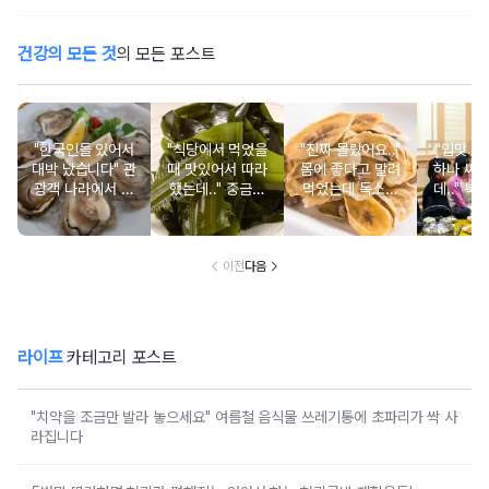
건강의 모든 것
의 모든 포스트
"한국인들 있어서
"식당에서 먹었을
"진짜 몰랐어요.."
"입맛 없
대박 났습니다" 관
때 맛있어서 따라
몸에 좋다고 말려
하나 싸
광객 나라에서 남
했는데.." 중금속
먹었는데 독소를
데.." 북
녀노소 보양식처
싹 다 빠질 줄 몰
먹고 있었던 의외
외로 안 
럼 먹는 음식
랐어요
의 음식
건
이전
다음
라이프
카테고리 포스트
"치약을 조금만 발라 놓으세요" 여름철 음식물 쓰레기통에 초파리가 싹 사
라집니다