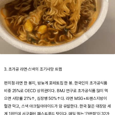
3. 초가공 라면·스낵의 조기사망 트랩
편의점 라면 한 봉지, 밤늦게 포테토칩 한 봉. 한국인의 초가공식품
비중 25%로 OECD 상위권이다. BMJ 연구로 초가공식품 많이 먹
으면 사망률 21%↑, 심장병 50%↑다. 라면 MSG+트랜스지방이
혈관 막고, 스낵 아크릴아마이드가 암 유발한다. 한국 젊은 대장암 세
계 1위인데 서구화된 패스트푸드 탓이다. 매일 먹는 '간편함'이 32가