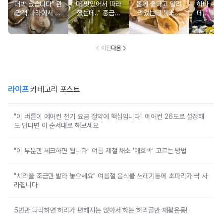
대박 났습니다" 관
때 맛있어서 따라
몸에 좋다고 말려
하나 싸
광객 나라에서 남
했는데.." 중금속
먹었는데 독소를
데.." 북
녀노소 보양식처
싹 다 빠질 줄 몰
먹고 있었던 의외
외로 안 
럼 먹는 음식
랐어요
의 음식
건
이전
다음
라이프
카테고리 포스트
"이 버튼이 에어컨 전기 요금 절약에 핵심입니다" 에어컨 26도로 설정해
도 덥다면 이 순서대로 해보세요
"이 부분만 체크하면 됩니다" 여름 제철 채소 '애호박' 고르는 방법
"치약을 조금만 발라 놓으세요" 여름철 음식물 쓰레기통에 초파리가 싹 사
라집니다
5번만 따라하면 허리가 편해지는 앉아서 하는 허리골반 재활운동!