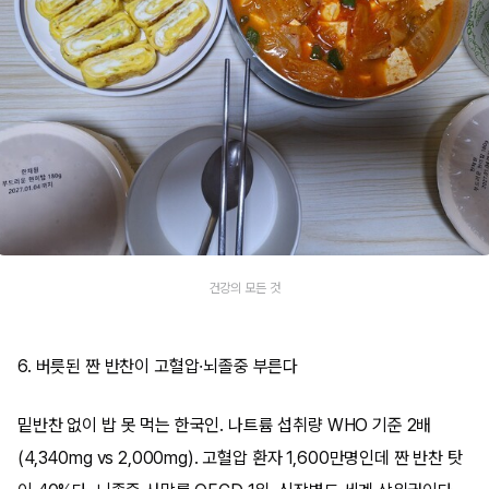
건강의 모든 것
6. 버릇된 짠 반찬이 고혈압·뇌졸중 부른다
밑반찬 없이 밥 못 먹는 한국인. 나트륨 섭취량 WHO 기준 2배
(4,340mg vs 2,000mg). 고혈압 환자 1,600만명인데 짠 반찬 탓