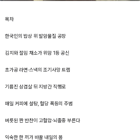
목차
한국인의 밥상 위 발암물질 공장
김치와 절임 채소가 위암 1등 공신
초가공 라면·스낵의 조기사망 트랩
기름진 삼겹살 뒤 지방간 직행로
매일 커피에 설탕, 혈당 폭등의 주범
버릇된 짠 반찬이 고혈압·뇌졸중 부른다
익숙한 한 끼가 바꿀 내일의 몸