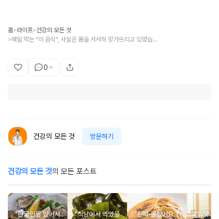
홈
라이프
건강의 모든 것
>
>
매일 먹는 "이 음식", 사실은 몸을 서서히 망가뜨리고 있었습니다.
>
0
건강의 모든 것
방문하기
건강의 모든 것
의 모든 포스트
"한국인들 있어서
"식당에서 먹었을
"진짜 몰랐어요.."
"입맛 없