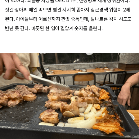
이 40%다. 뇌졸중 사망률 OECD 1위, 신장병도 세계 상위권이다.
젓갈·장아찌 매일 먹으면 혈관 서서히 좁아져 심근경색 위험이 2배
된다. 아이들부터 어르신까지 짠맛 중독인데, 탈나트륨 김치 시도도
반년 못 간다. 버릇된 한 입이 혈압계 숫자를 올린다.