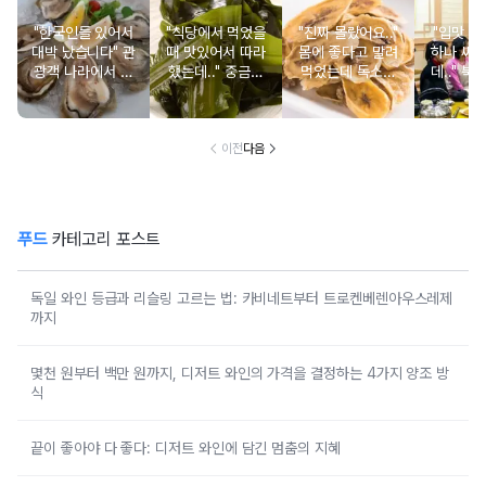
"한국인들 있어서
"식당에서 먹었을
"진짜 몰랐어요.."
"입맛 없
대박 났습니다" 관
때 맛있어서 따라
몸에 좋다고 말려
하나 싸
광객 나라에서 남
했는데.." 중금속
먹었는데 독소를
데.." 북
녀노소 보양식처
싹 다 빠질 줄 몰
먹고 있었던 의외
외로 안 
럼 먹는 음식
랐어요
의 음식
건
이전
다음
푸드
카테고리 포스트
독일 와인 등급과 리슬링 고르는 법: 카비네트부터 트로켄베렌아우스레제
까지
몇천 원부터 백만 원까지, 디저트 와인의 가격을 결정하는 4가지 양조 방
식
끝이 좋아야 다 좋다: 디저트 와인에 담긴 멈춤의 지혜