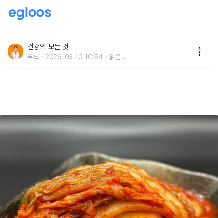
“3위 귤, 2위 토마토” 의사들이 환절기 감기 예방에 1위
로 꼽은 음식
건강의 모든 것
푸드
2026-03-10 10:54
읽음
...