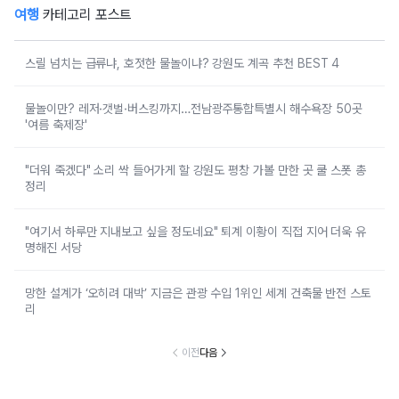
여행
카테고리 포스트
스릴 넘치는 급류냐, 호젓한 물놀이냐? 강원도 계곡 추천 BEST 4
물놀이만? 레저·갯벌·버스킹까지…전남광주통합특별시 해수욕장 50곳
'여름 축제장'
"더워 죽겠다" 소리 싹 들어가게 할 강원도 평창 가볼 만한 곳 쿨 스폿 총
정리
"여기서 하루만 지내보고 싶을 정도네요" 퇴계 이황이 직접 지어 더욱 유
명해진 서당
망한 설계가 ‘오히려 대박’ 지금은 관광 수입 1위인 세계 건축물 반전 스토
리
이전
다음