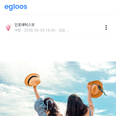
여름 방학 유럽 가족여행 코스 고민 끝내기! 놀이공원·공
원·박물관 꿀조합 도시
인포매틱스뷰
여행
2026-03-05 14:40
읽음
...