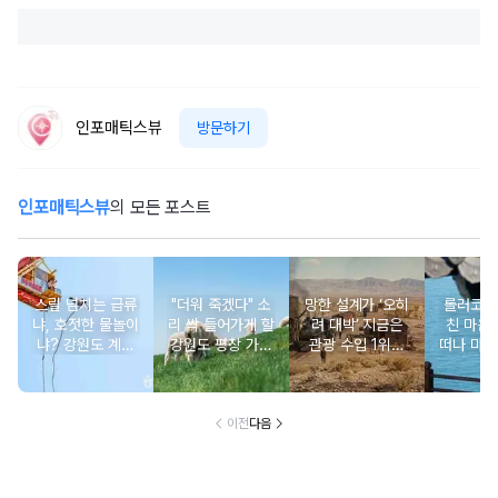
인포매틱스뷰
방문하기
인포매틱스뷰
의 모든 포스트
스릴 넘치는 급류
"더워 죽겠다" 소
망한 설계가 ‘오히
롤러코스
냐, 호젓한 물놀이
리 싹 들어가게 할
려 대박’ 지금은
친 마음,
냐? 강원도 계곡
강원도 평창 가볼
관광 수입 1위인
떠나 마음
추천 BEST 4
만한 곳 쿨 스폿
세계 건축물 반전
링 여행
총정리
스토리
이전
다음