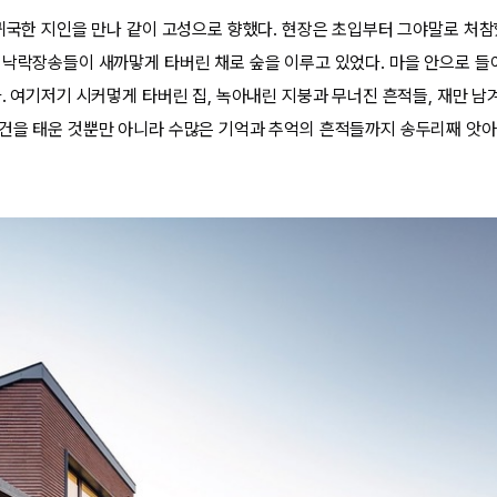
 귀국한 지인을 만나 같이 고성으로 향했다. 현장은 초입부터 그야말로 처참
 낙락장송들이 새까맣게 타버린 채로 숲을 이루고 있었다. 마을 안으로 
. 여기저기 시커멓게 타버린 집, 녹아내린 지붕과 무너진 흔적들, 재만 남
건을 태운 것뿐만 아니라 수많은 기억과 추억의 흔적들까지 송두리째 앗아