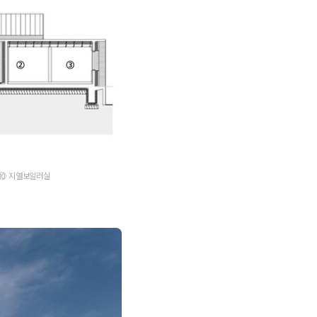
 ⑩ 지열보일러실