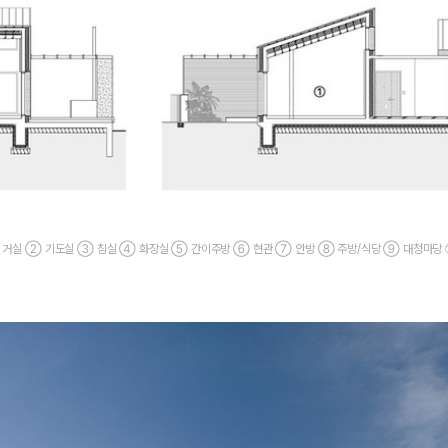
① 거실 ② 기도실 ③ 침실 ④ 화장실 ⑤ 간이주방 ⑥ 현관 ⑦ 안방 ⑧ 주방/식당 ⑨ 대청마당