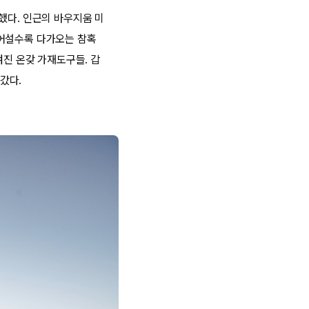
했다. 인근의 바우지움 미
들어설수록 다가오는 참혹
겨진 온갖 가재도구들. 갑
갔다.