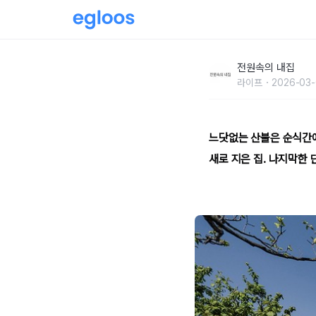
기억과 인생을 다시 짓다, 고성 으뜸바우집
전원속의 내집
라이프
2026-03-
느닷없는 산불은 순식간에
새로 지은 집. 나지막한