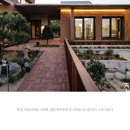
해 질 무렵 바라본 사랑채. 열린 툇마루와 창 너머로 따스한 빛이 스며 나온다.