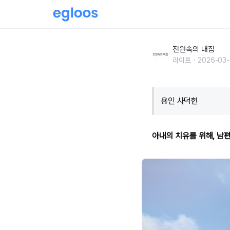
전원주택을 꿈꾸던 부부의 두 번째 집짓기 도전
전원속의 내집
라이프
2026-03-
용인 사덕헌
아내의 치유를 위해, 남