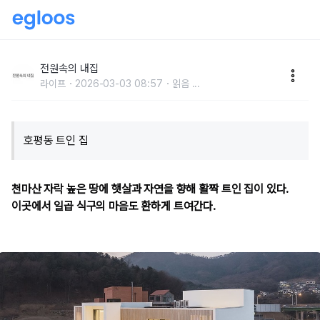
햇살의 온기를 머금는 대가족의 집
전원속의 내집
라이프
2026-03-03 08:57
읽음
...
호평동 트인 집
천마산 자락 높은 땅에 햇살과 자연을 향해 활짝 트인 집이 있다.
이곳에서 일곱 식구의 마음도 환하게 트여간다.