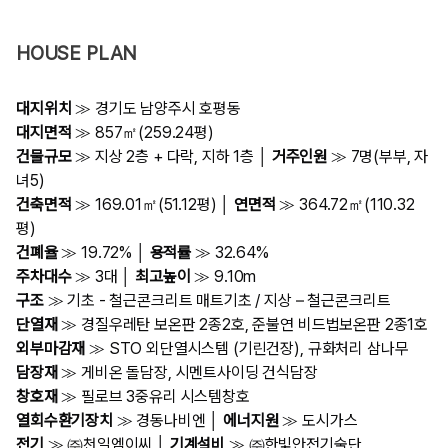
HOUSE PLAN
대지위치
≫ 경기도 남양주시 호평동
대지면적
≫ 857㎡(259.24평)
건물규모
≫ 지상 2층 + 다락, 지하 1층 │
거주인원
≫ 7명(부부, 자
녀5)
건축면적
≫ 169.01㎡(51.12평) │
연면적
≫ 364.72㎡(110.32
평)
건폐율
≫ 19.72% │
용적률
≫ 32.64%
주차대수
≫ 3대 │
최고높이
≫ 9.10m
구조
≫ 기초 - 철근콘크리트 매트기초 / 지상 – 철근콘크리트
단열재
≫ 경질우레탄 보온판 2종2호, 준불연 비드법보온판 2종1호
외부마감재
≫ STO 외단열시스템 (기린건장), 규화처리 삼나무
담장재
≫ 게비온 돌담장, 시멘트사이딩 건식담장
창호재
≫ 필로브 3중유리 시스템창호
열회수환기장치
≫ 경동나비엔 │
에너지원
≫ 도시가스
전기
≫ ㈜천일엠이씨 │
기계설비
≫ ㈜한빛안전기술단