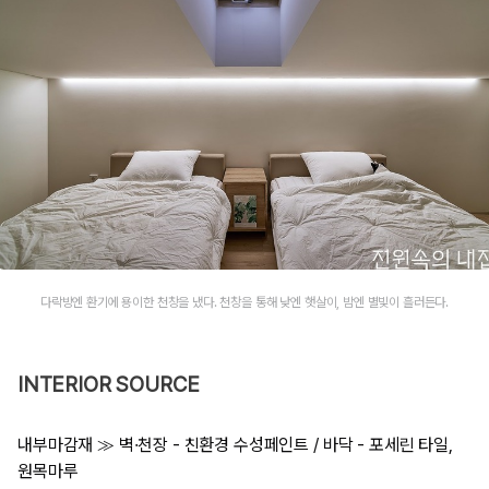
다락방엔 환기에 용이한 천창을 냈다. 천창을 통해 낮엔 햇살이, 밤엔 별빛이 흘러든다.
INTERIOR SOURCE
내부마감재 ≫ 벽·천장 - 친환경 수성페인트 / 바닥 - 포세린 타일,
원목마루