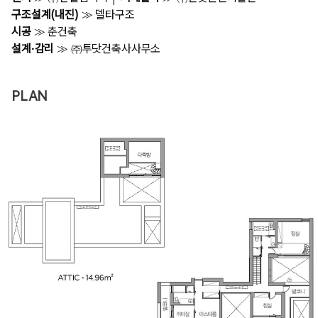
구조설계(내진)
≫ 델타구조
시공
≫ 춘건축
설계·감리
≫ ㈜투닷건축사사무소
PLAN