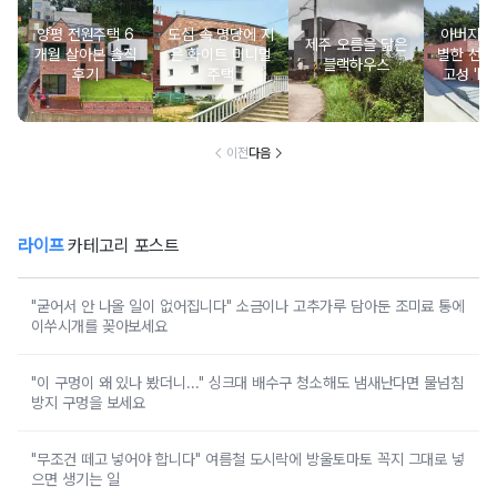
양평 전원주택 6
도심 속 명당에 지
아버지를
제주 오름을 닮은
개월 살아본 솔직
은 화이트 미니멀
별한 선물
블랙하우스
후기
주택
고성 'Mi
m Roof
이전
다음
라이프
카테고리 포스트
"굳어서 안 나올 일이 없어집니다" 소금이나 고추가루 담아둔 조미료 통에
이쑤시개를 꽂아보세요
"이 구멍이 왜 있나 봤더니..." 싱크대 배수구 청소해도 냄새난다면 물넘침
방지 구멍을 보세요
"무조건 떼고 넣어야 합니다" 여름철 도시락에 방울토마토 꼭지 그대로 넣
으면 생기는 일