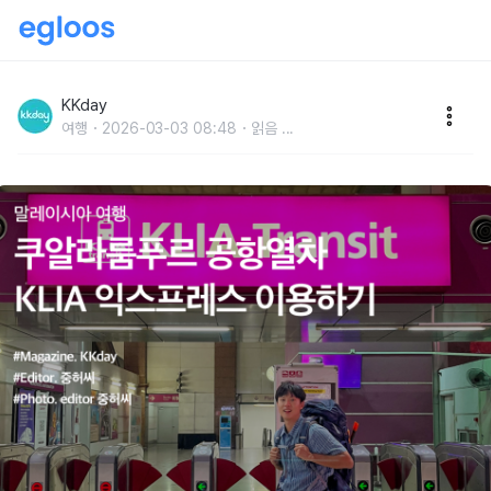
말레이시아 여행 :: 쿠알라룸푸르 공항열차 KLIA 익스프
레스 이용하기
KKday
여행
2026-03-03 08:48
읽음
...