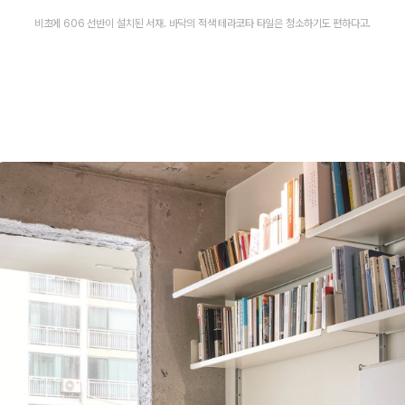
비초에 606 선반이 설치된 서재. 바닥의 적색 테라코타 타일은 청소하기도 편하다고.