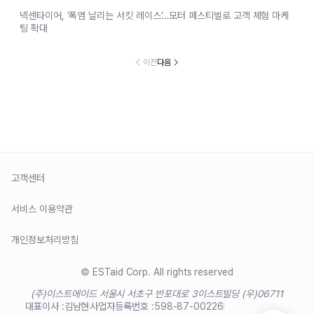
넥센타이어, ‘폭염 날리는 서킷 레이스’…모터 페스티벌로 고객 체험 마케
팅 확대
이전
다음
고객센터
서비스 이용약관
개인정보처리방침
© ESTaid Corp. All rights reserved
(주)이스트에이드 서울시 서초구 반포대로 3
이스트빌딩 (우)06711
대표이사 :
김남현
사업자등록번호 :
598-87-00226