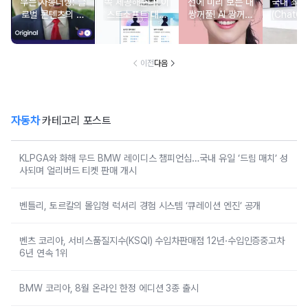
무는 자동더빙: 글
쏙 제공해준다! 이
전에 미리 보는 내
국내 최초
로벌 콘텐츠의 판
스트소프트 대화
쌍꺼풀! AI 쌍꺼풀
(ChatGP
도를 바꾸는 AI
형 AI 서비스 '앨
매칭앱 beMe!
면 연동
런(Alan)'
이전
다음
자동차
카테고리 포스트
KLPGA와 화해 무드 BMW 레이디스 챔피언십…국내 유일 ‘드림 매치’ 성
사되며 얼리버드 티켓 판매 개시
벤틀리, 토르칼의 몰입형 럭셔리 경험 시스템 ‘큐레이션 엔진’ 공개
벤츠 코리아, 서비스품질지수(KSQI) 수입차판매점 12년·수입인증중고차
6년 연속 1위
BMW 코리아, 8월 온라인 한정 에디션 3종 출시