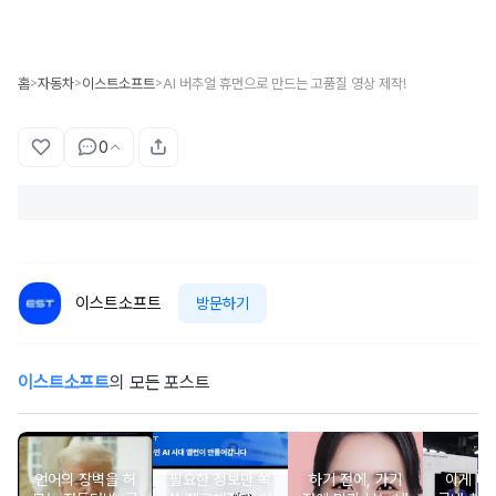
홈
자동차
이스트소프트
AI 버추얼 휴먼으로 만드는 고품질 영상 제작!
>
>
>
0
이스트소프트
방문하기
이스트소프트
의 모든 포스트
언어의 장벽을 허
필요한 정보만 쏙
하기 전에, 가기
이게 바로