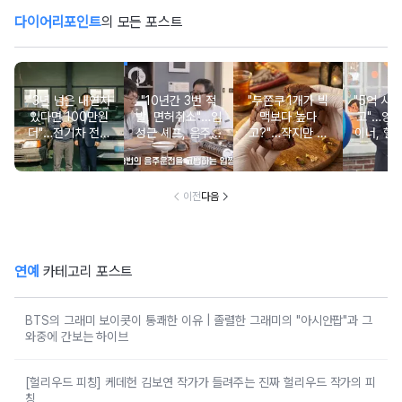
다이어리포인트
의 모든 포스트
"3년 넘은 내연차
"10년간 3번 적
"두쫀쿠 1개가 빅
"5억 사기
있다면 100만원
발, 면허취소"…임
맥보다 높다
고"…양
더"…전기차 전환
성근 셰프, 음주운
고?"…작지만 무
이너, 헬
지원금 신설
전 전력 직접 고백
서운 간식 칼로리
후 회사원
의 진실
이전
다음
연예
카테고리 포스트
BTS의 그래미 보이콧이 통쾌한 이유 | 졸렬한 그래미의 "아시안팝"과 그
와중에 간보는 하이브
[헐리우드 피칭] 케데헌 김보연 작가가 들려주는 진짜 헐리우드 작가의 피
칭