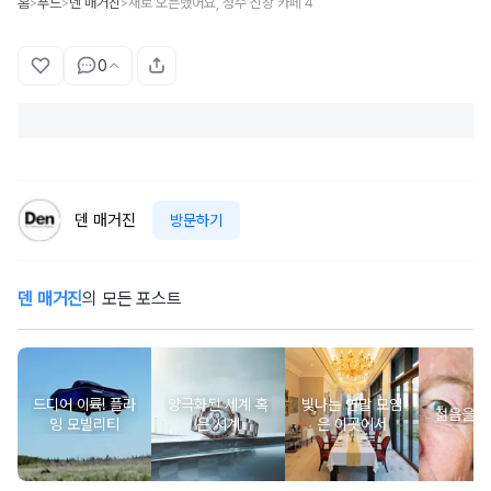
홈
푸드
덴 매거진
새로 오픈했어요, 성수 신상 카페 4
>
>
>
0
덴 매거진
방문하기
덴 매거진
의 모든 포스트
드디어 이륙! 플라
양극화된 세계 혹
빛나는 연말 모임
젊음을 
잉 모빌리티
은 시계
은 이곳에서