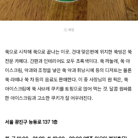
ⓒ 쑥띵
쑥으로 시작해 쑥으로 끝나는 이곳. 건대 맞은편에 위치한 쑥띵은 쑥
전문 카페다. 간판과 인테리어도 모두 초록색이다. 쑥 까눌레, 쑥 아
이스크림, 약과와 조청을 넣은 쑥 약과 휘낭시에 등의 디저트는 물론
쑥 라떼나 쑥 차 등의 음료도 판매한다. 이 중 사장님의 원 픽은, 쑥
아이스크림에 쑥 사브레 쿠키를 토핑으로 얹어 먹는 것. 달콤 쌉싸름
한 아이스크림과 고소한 쿠키가 잘 어우러진다.
서울 광진구 능동로 137 1층