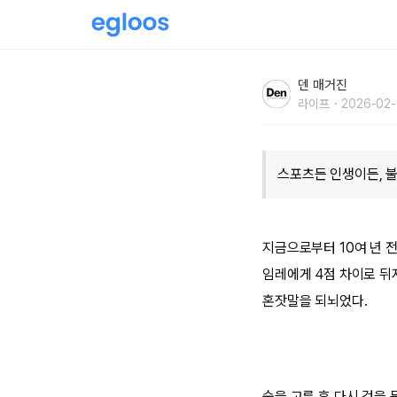
승리의 심리학
덴 매거진
라이프
2026-02-
스포츠든 인생이든, 
지금으로부터 10여 년 
임레에게 4점 차이로 뒤지
혼잣말을 되뇌었다.
숨을 고른 후 다시 검을 