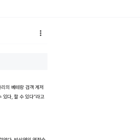
가리의 베테랑 검객 게저
 있다, 할 수 있다”라고
 걸었다. 박상영의 역전승