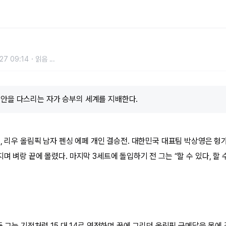
27 09:14
읽음
...
불안을 다스리는 자가 승부의 세계를 지배한다.
전, 리우 올림픽 남자 펜싱 에페 개인 결승전. 대한민국 대표팀 박상영은 헝
며 벼랑 끝에 몰렸다. 마지막 3세트에 돌입하기 전 그는 “할 수 있다, 할 수
든 그는 기적처럼 15 대 14로 역전하며 꿈에 그리던 올림픽 금메달을 목에