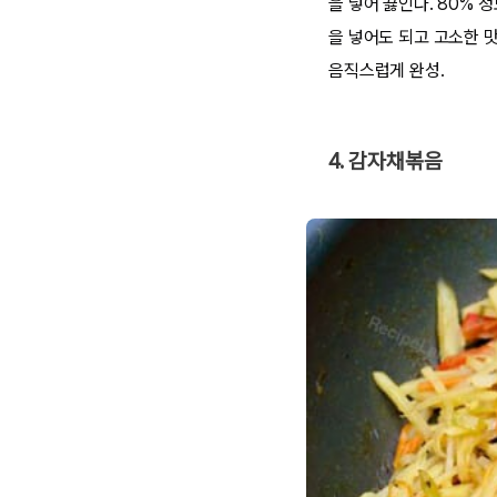
을 넣어 끓인다. 80% 
을 넣어도 되고 고소한 
음직스럽게 완성.
4. 감자채볶음