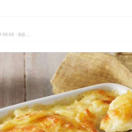
리법
3 09:06
읽음
...