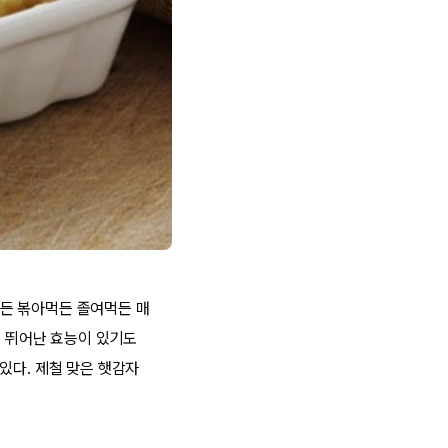
든 볶아먹든 졸여먹든 매
에 뛰어난 효능이 있기도
있다. 제철 맞은 햇감자