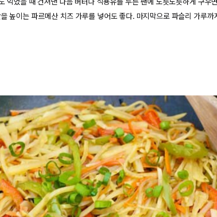
정도 익었을 때 건져낸 다음 버터나 식용유를 두른 팬에 노릇노릇하게 구우면
맛을 높이는 파르메산 치즈 가루를 넣어도 좋다. 마지막으로 파슬리 가루까