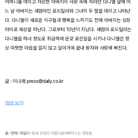
어머니를 여의고 자상한 아버지의 사랑 속에 자라던 다니엘 앞에 어
느 날 아버지는 새엄마인 로드밀라와 그녀의 두 딸을 데리고 나타난
다. 다니엘이 새로운 식구들과 행복을 느끼기도 전에 아버지는 심장
마비로 세상을 떠난다. 그로부터 10년이 지났다. 새엄마 로드밀라는
다니엘을 하녀 정도로 취급하며 온갖 궂은일을 시키나 다니엘은 항
상 따뜻한 마음을 잃지 않고 살아가며 끝내 왕자와 사랑에 빠진다.
글 : 이나래 press@daily.co.kr
[원문 보기]
홈
연예
데일리
중세 유럽의 아름다움에빠져드는 영화들
>
>
>