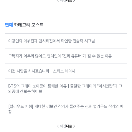
이전
다음
연예
카테고리 포스트
이강인의 데뷔전과 맨시티전에서 확인한 전술적 시그널
구독자가 아무리 많아도 연예인이 '진짜 유튜버'가 될 수 없는 이유
어떤 사랑을 하시겠습니까 | 스티브 레이시
BTS의 그래미 보이콧이 통쾌한 이유 | 졸렬한 그래미의 "아시안팝"과 그
와중에 간보는 하이브
[헐리우드 피칭] 케데헌 김보연 작가가 들려주는 진짜 헐리우드 작가의 피
칭
이전
다음