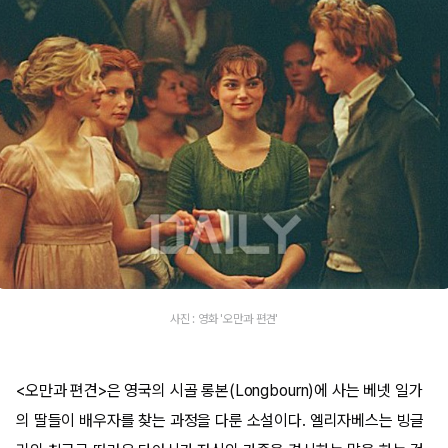
사진 : 영화 '오만과 편견'
<오만과 편견>은 영국의 시골 롱본(Longbourn)에 사는 베넷 일가
의 딸들이 배우자를 찾는 과정을 다룬 소설이다. 엘리자베스는 빙글