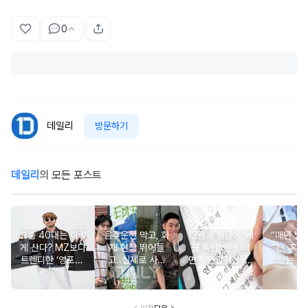
0
데일리
방문하기
데일리
의 모든 포스트
요즘 40대는 이렇
음주운전 막고, 화
13월의 월급이 '세
“매년 받
게 산다? MZ보다
재 현장 뛰어들
금 폭탄' 안 되려
진, 혹시
트렌디한 ‘영포티’
고..실제로 사람
면? '연말정산' 핵
있는 건
분석
구한 연예인 10
심 꿀팁 A to Z
요?” 10