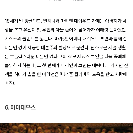
19세기 말 잉글랜드. 엘리너와 마리앤 대쉬우드 자매는 아버지가 세
상을 뜨고 유산이 첫 부인의 아들 존에게 넘어가자 여태껏 살아왔던
서식스의 놀랜드를 잃는다. 마가렛, 어머니 대쉬우드 부인과 함께 존
미들턴 경이 제공한 데본주의 별장으로 옮긴다. 단조로운 시골 생활
은 호들갑스러운 미들턴 경과 그의 장모 제닝스 부인을 더욱 중매에
몰두하게 하는데, 그 첫 번째가 마리앤과 브랜든 대령이다. 하지만 산
책을 하다가 발을 삔 마리앤은 미남 존 월러비의 도움을 받고 사랑에
빠진다.
6. 아마데우스