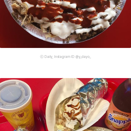
ⓒ Daily, Instagram ID @y_dayo_