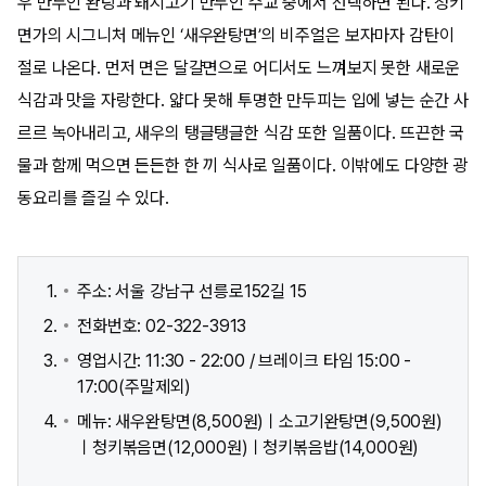
우 만두인 완탕과 돼지고기 만두인 수교 중에서 선택하면 된다. 청키
면가의 시그니처 메뉴인 ‘새우완탕면’의 비주얼은 보자마자 감탄이
절로 나온다. 먼저 면은 달걀면으로 어디서도 느껴보지 못한 새로운
식감과 맛을 자랑한다. 얇다 못해 투명한 만두피는 입에 넣는 순간 사
르르 녹아내리고, 새우의 탱글탱글한 식감 또한 일품이다. 뜨끈한 국
물과 함께 먹으면 든든한 한 끼 식사로 일품이다. 이밖에도 다양한 광
동요리를 즐길 수 있다.
주소: 서울 강남구 선릉로152길 15
전화번호: 02-322-3913
영업시간: 11:30 - 22:00 / 브레이크 타임 15:00 -
17:00(주말제외)
메뉴: 새우완탕면(8,500원)ㅣ소고기완탕면(9,500원)
ㅣ청키볶음면(12,000원)ㅣ청키볶음밥(14,000원)