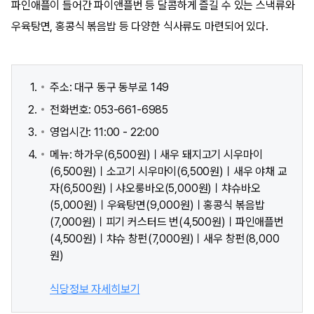
파인애플이 들어간 파이앤플번 등 달콤하게 즐길 수 있는 스낵류와
우육탕면, 홍콩식 볶음밥 등 다양한 식사류도 마련되어 있다.
주소: 대구 동구 동부로 149
전화번호: 053-661-6985
영업시간: 11:00 - 22:00
메뉴: 하가우(6,500원)ㅣ새우 돼지고기 시우마이
(6,500원)ㅣ소고기 시우마이(6,500원)ㅣ새우 야채 교
자(6,500원)ㅣ샤오룽바오(5,000원)ㅣ챠슈바오
(5,000원)ㅣ우육탕면(9,000원)ㅣ홍콩식 볶음밥
(7,000원)ㅣ피기 커스터드 번(4,500원)ㅣ파인애플번
(4,500원)ㅣ챠슈 창펀(7,000원)ㅣ새우 창펀(8,000
원)
식당정보 자세히보기