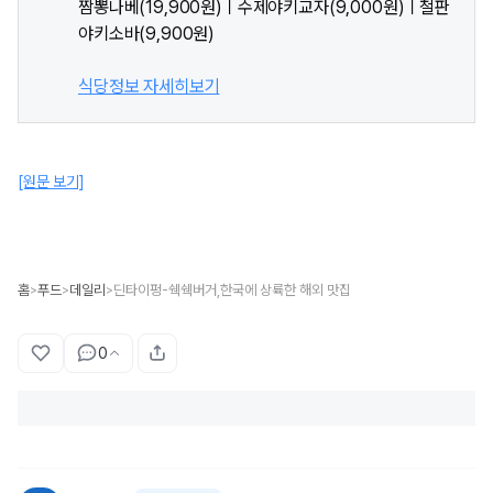
짬뽕나베(19,900원)ㅣ수제야키교자(9,000원)ㅣ철판
야키소바(9,900원)
식당정보 자세히보기
[원문 보기]
홈
푸드
데일리
딘타이펑-쉑쉑버거,한국에 상륙한 해외 맛집
>
>
>
0