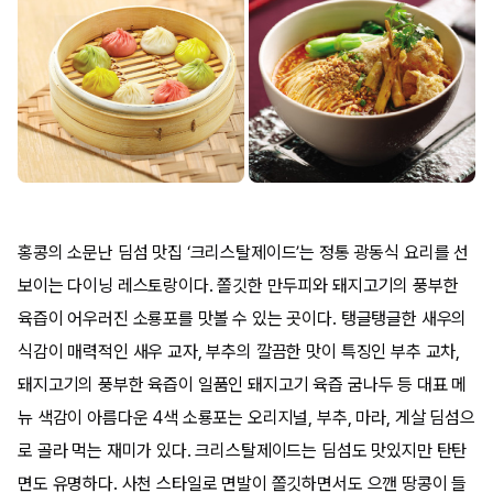
홍콩의 소문난 딤섬 맛집 ‘크리스탈제이드’는 정통 광동식 요리를 선
보이는 다이닝 레스토랑이다. 쫄깃한 만두피와 돼지고기의 풍부한
육즙이 어우러진 소룡포를 맛볼 수 있는 곳이다. 탱글탱글한 새우의
식감이 매력적인 새우 교자, 부추의 깔끔한 맛이 특징인 부추 교차,
돼지고기의 풍부한 육즙이 일품인 돼지고기 육즙 굼나두 등 대표 메
뉴 색감이 아름다운 4색 소룡포는 오리지널, 부추, 마라, 게살 딤섬으
로 골라 먹는 재미가 있다. 크리스탈제이드는 딤섬도 맛있지만 탄탄
면도 유명하다. 사천 스타일로 면발이 쫄깃하면서도 으깬 땅콩이 들