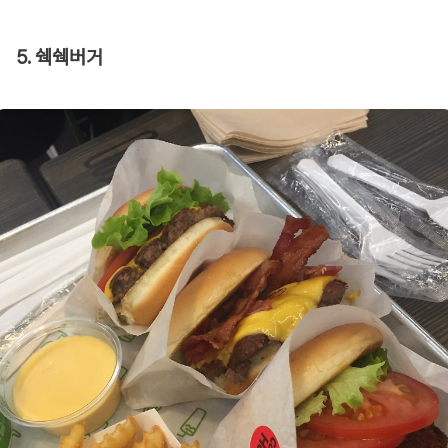
5. 쉑쉑버거