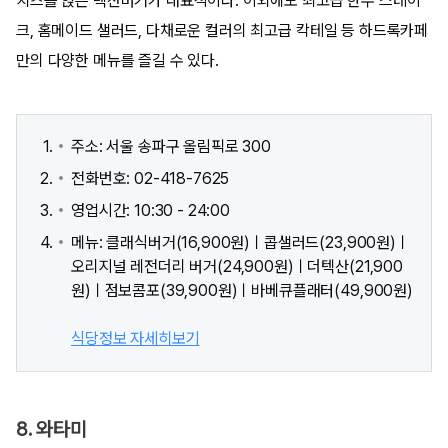
치즈를 얹은 텍산버거가 대표적이다. 이외에도 최고급 한우 스테이
크, 홈메이드 샐러드, 다채로운 컬러의 최고급 칵테일 등 하드록카페
만의 다양한 메뉴를 즐길 수 있다.
주소: 서울 송파구 올림픽로 300
전화번호: 02-418-7625
영업시간: 10:30 - 24:00
메뉴: 클래식버거(16,900원)ㅣ콥샐러드(23,900원)ㅣ
오리지널 레전더리 버거(24,900원)ㅣ더텍산(21,900
원)ㅣ점보콤포(39,900원)ㅣ바베큐플래터(49,900원)
식당정보 자세히보기
8. 와타미