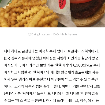
ⓒ Daily, Instagram ID @hhhhhhhyunju
패티 하나로 끝장난다는 미국식 수제 햄버거 프랜차이즈 쉑쉑버거.
한국 상륙과 동시에 엄청난 웨이팅을 자랑하며 인기를 실감케 했던
버거집이다. 버거 가격만 보면 기본 ‘쉑쉑버거’가 6,900원으로 수제
버거치고 저렴한 편. 쉑쉑버거의 패티는 항생제와 호르몬제를 사용
하지 않은 앵거스 비프 통살을 다져 만들어 믿고 먹을 수 있을 뿐만
아니라 고기의 육즙과 씹는 질감이 좋다. 어떤 버거를 선택할지 고민
된다면 기본 ‘쉑쉑버거’ 또는 비프 패티와 버섯 패티를 한 번에 즐길
수 있는 ‘쉑 스텍’을 추천한다. 여기에 프라이, 쉐이크, 맥주, 와인 등