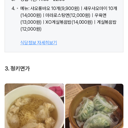
메뉴: 샤오롱바오 10개(9,900원)ㅣ새우샤오마이 10개
(14,000원)ㅣ마라로스탕면(12,000원)ㅣ우육면
(13,000원)ㅣXO게살볶음밥(14,000원)ㅣ게살볶음밥
(12,000원)
식당정보 자세히보기
3. 청키면가