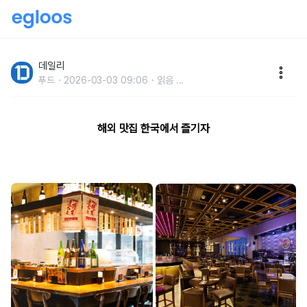
딘타이펑-쉑쉑버거,한국에 상륙한 해외 맛집
데일리
푸드
2026-03-03 09:06
읽음
...
해외 맛집 한국에서 즐기자