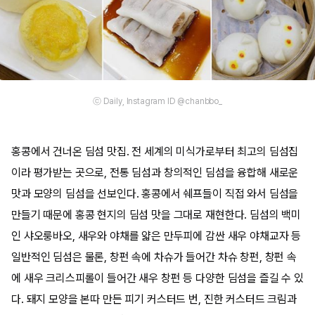
ⓒ Daily, Instagram ID @chanbbo_
홍콩에서 건너온 딤섬 맛집. 전 세계의 미식가로부터 최고의 딤섬집
이라 평가받는 곳으로, 전통 딤섬과 창의적인 딤섬을 융합해 새로운
맛과 모양의 딤섬을 선보인다. 홍콩에서 쉐프들이 직접 와서 딤섬을
만들기 때문에 홍콩 현지의 딤섬 맛을 그대로 재현한다. 딤섬의 백미
인 샤오룽바오, 새우와 야채를 얇은 만두피에 감싼 새우 야채교자 등
일반적인 딤섬은 물론, 창펀 속에 차슈가 들어간 차슈 창펀, 창펀 속
에 새우 크리스피롤이 들어간 새우 창펀 등 다양한 딤섬을 즐길 수 있
다. 돼지 모양을 본따 만든 피기 커스터드 번, 진한 커스터드 크림과