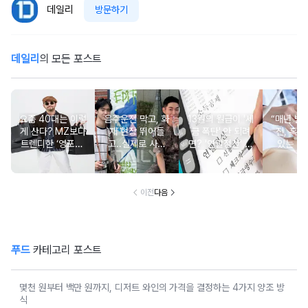
데일리
방문하기
데일리
의 모든 포스트
요즘 40대는 이렇
음주운전 막고, 화
13월의 월급이 '세
“매년 받
게 산다? MZ보다
재 현장 뛰어들
금 폭탄' 안 되려
진, 혹시
트렌디한 ‘영포티’
고..실제로 사람
면? '연말정산' 핵
있는 건
분석
구한 연예인 10
심 꿀팁 A to Z
요?” 10
이전
다음
푸드
카테고리 포스트
몇천 원부터 백만 원까지, 디저트 와인의 가격을 결정하는 4가지 양조 방
식