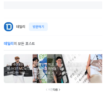
데일리
방문하기
데일리
의 모든 포스트
요즘 40대는 이렇
음주운전 막고, 화
13월의 월급이 '세
“매년 받
게 산다? MZ보다
재 현장 뛰어들
금 폭탄' 안 되려
진, 혹시
트렌디한 ‘영포티’
고..실제로 사람
면? '연말정산' 핵
있는 건
분석
구한 연예인 10
심 꿀팁 A to Z
요?” 10
이전
다음