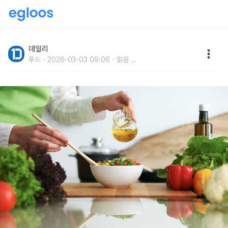
요리 초보라면 주목!음식 맛을 더 좋게 만드는 10가지 방
법
데일리
푸드
2026-03-03 09:06
읽음
...