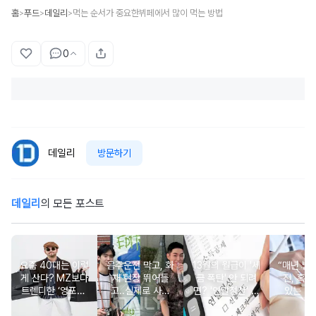
홈
푸드
데일리
먹는 순서가 중요한뷔페에서 많이 먹는 방법
>
>
>
0
데일리
방문하기
데일리
의 모든 포스트
요즘 40대는 이렇
음주운전 막고, 화
13월의 월급이 '세
“매년 받
게 산다? MZ보다
재 현장 뛰어들
금 폭탄' 안 되려
진, 혹시
트렌디한 ‘영포티’
고..실제로 사람
면? '연말정산' 핵
있는 건
분석
구한 연예인 10
심 꿀팁 A to Z
요?” 10