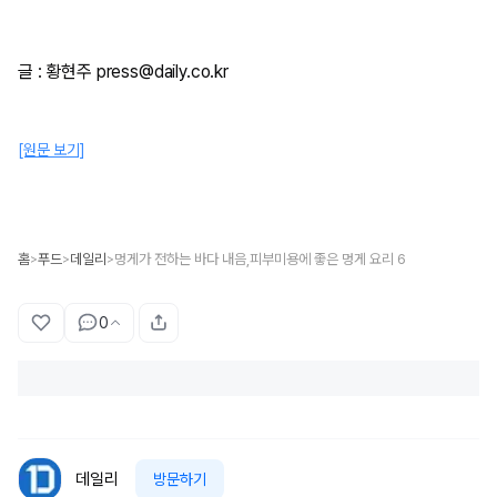
글 : 황현주 press@daily.co.kr
[원문 보기]
홈
푸드
데일리
멍게가 전하는 바다 내음,피부미용에 좋은 멍게 요리 6
>
>
>
0
데일리
방문하기