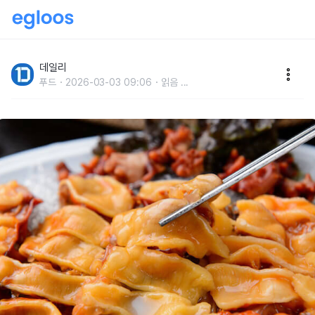
멍게가 전하는 바다 내음,피부미용에 좋은 멍게 요리 6
데일리
푸드
2026-03-03 09:06
읽음
...