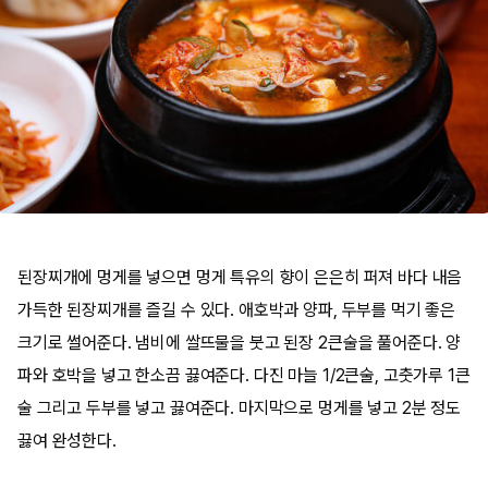
된장찌개에 멍게를 넣으면 멍게 특유의 향이 은은히 퍼져 바다 내음
가득한 된장찌개를 즐길 수 있다. 애호박과 양파, 두부를 먹기 좋은
크기로 썰어준다. 냄비에 쌀뜨물을 붓고 된장 2큰술을 풀어준다. 양
파와 호박을 넣고 한소끔 끓여준다. 다진 마늘 1/2큰술, 고춧가루 1큰
술 그리고 두부를 넣고 끓여준다. 마지막으로 멍게를 넣고 2분 정도
끓여 완성한다.