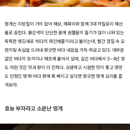
멍게는 지방질이 거의 없어 해삼, 해파리와 함께 3대 저칼로리 해산
물로 꼽힌다. 붉은색의 단단한 몸에 원뿔꼴의 돌기가 많이 나와 있는
독특한 생김새로 ‘바다의 파인애플’이라고 불리는데, 빨간 껍질 속 오
렌지빛 속살을 드러내 향긋한 바다 내음을 가득 머금고 있다. 대부분
얕은 바다의 암석이나 해초에 붙어서 살며, 깊은 바다에서 3~4년 정
도 자란 것은 맛과 향이 더 진하다. 상큼하고 시원한 맛이 좋고 영양
도 만점인 멍게! 바다 향에 푹 빠지고 싶다면 향긋한 멍게 요리를 즐
겨보자.
효능 부자라고 소문난 멍게