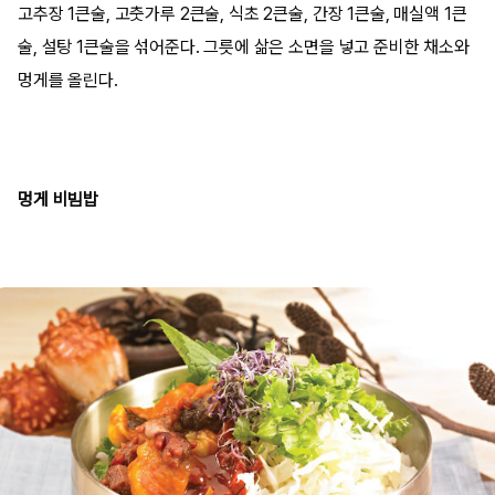
고추장 1큰술, 고춧가루 2큰술, 식초 2큰술, 간장 1큰술, 매실액 1큰
술, 설탕 1큰술을 섞어준다. 그릇에 삶은 소면을 넣고 준비한 채소와
멍게를 올린다.
멍게 비빔밥