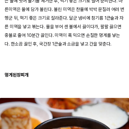
는 물에 씻어 물기를 제거한 후, 먹기 좋은 크기로 썰어 준비한다. 마
른미역은 물에 담가 불린다. 불린 미역은 찬물에 박박 문질러 여러 번
헹군 뒤, 먹기 좋은 크기로 잘라준다. 달군 냄비에 참기름 1큰술과 자
른 미역을 넣고 볶는다. 물을 부어 센 불에서 끓이다가, 팔팔 끓으면
중불로 줄여 10분간 끓인다. 미역이 푹 익으면 손질한 멍게를 넣는
다. 한소끔 끓인 후, 국간장 1큰술과 소금을 넣고 간을 맞춘다.
멍게된장찌개