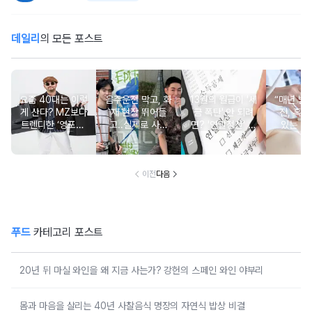
데일리
의 모든 포스트
요즘 40대는 이렇
음주운전 막고, 화
13월의 월급이 '세
“매년 받
게 산다? MZ보다
재 현장 뛰어들
금 폭탄' 안 되려
진, 혹시
트렌디한 ‘영포티’
고..실제로 사람
면? '연말정산' 핵
있는 건
분석
구한 연예인 10
심 꿀팁 A to Z
요?” 10
이전
다음
푸드
카테고리 포스트
20년 뒤 마실 와인을 왜 지금 사는가? 강헌의 스페인 와인 야부리
몸과 마음을 살리는 40년 사찰음식 명장의 자연식 밥상 비결