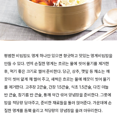
평범한 비빔밥도 멍게 하나만 있으면 향긋하고 맛있는 멍게비빔밥을
만들 수 있다. 먼저 손질한 멍게는 흐르는 물에 씻어 물기를 제거한
후, 먹기 좋은 크기로 썰어 준비한다. 당근, 상추, 깻잎 등 채소는 깨
끗이 씻어 얇게 채 썰어 주고, 새싹은 흐르는 물에 깨끗이 씻어 물기
를 제거한다. 고추장 2큰술, 간장 1.5큰술, 식초 1.5큰술, 다진 마늘
반 큰술, 참기름 반 큰술, 통깨 약간 섞어 양념장을 준비한다. 그릇에
밥을 적당량 담아주고, 준비한 재료들을 둘러 얹어준다. 가운데에 손
질한 멍게를 듬뿍 올리고 적당량의 양념장을 올려 마무리한다.