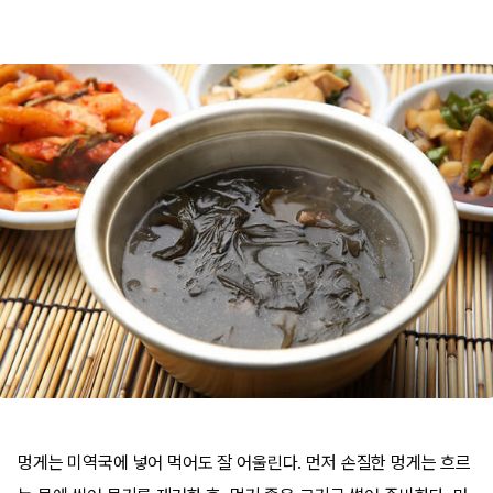
멍게는 미역국에 넣어 먹어도 잘 어울린다. 먼저 손질한 멍게는 흐르