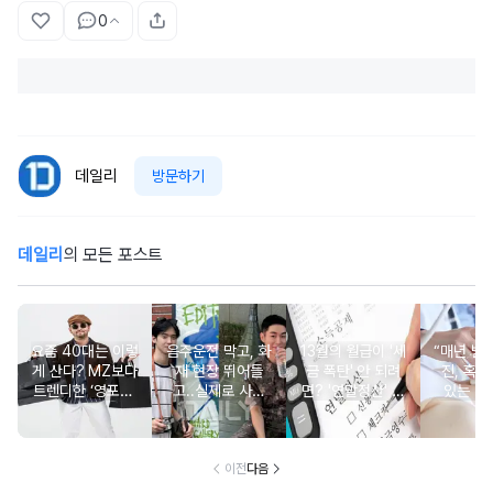
0
데일리
방문하기
데일리
의 모든 포스트
요즘 40대는 이렇
음주운전 막고, 화
13월의 월급이 '세
“매년 받
게 산다? MZ보다
재 현장 뛰어들
금 폭탄' 안 되려
진, 혹시
트렌디한 ‘영포티’
고..실제로 사람
면? '연말정산' 핵
있는 건
분석
구한 연예인 10
심 꿀팁 A to Z
요?” 10
이전
다음