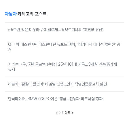
자동차
카테고리 포스트
55주년 맞은 미우라 슈퍼벨로체...람보르기니의 ‘초경량 유산’
Q 바이 애스턴마틴·애스턴마틴 뉴포트 비치, ‘헤리티지 에디션 컬렉션’ 공
개
지리車그룹, 7월 글로벌 판매량 25만 161대 기록…5개월 연속 증가세
유지
리본카, ‘팔월이 왔썸머’ 타임딜 진행…인기 직영인증중고차 할인
한국타이어, BMW i7에 '아이온' 공급…전동화 파트너십 강화
이전
다음