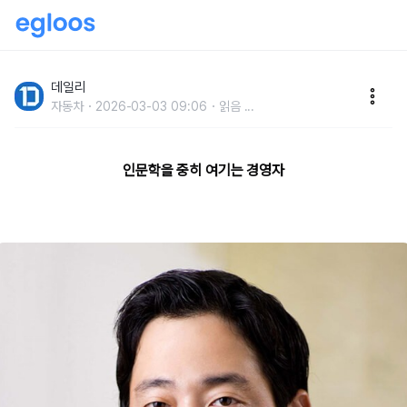
신세계 정용진 부회장이재벌3세 중 ‘갑’인 이유
데일리
자동차
2026-03-03 09:06
읽음
...
인문학을 중히 여기는 경영자