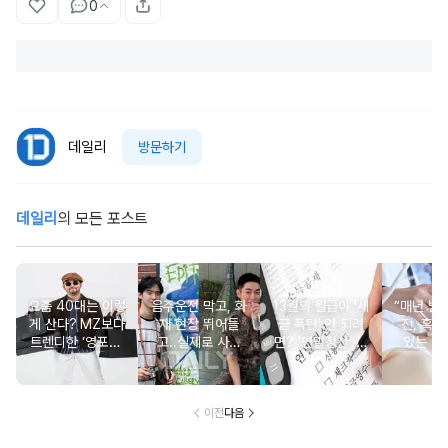
0
데일리
방문하기
데일리
의 모든 포스트
요즘 40대는 이렇
음주운전 막고, 화
13월의 월급이 '세
“매년 받
게 산다? MZ보다
재 현장 뛰어들
금 폭탄' 안 되려
진, 혹시
트렌디한 ‘영포티’
고..실제로 사람
면? '연말정산' 핵
있는 건
분석
구한 연예인 10
심 꿀팁 A to Z
요?” 10
이전
다음