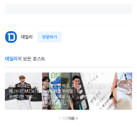
데일리
방문하기
데일리
의 모든 포스트
요즘 40대는 이렇
음주운전 막고, 화
13월의 월급이 '세
“매년 받
게 산다? MZ보다
재 현장 뛰어들
금 폭탄' 안 되려
진, 혹시
트렌디한 ‘영포티’
고..실제로 사람
면? '연말정산' 핵
있는 건
분석
구한 연예인 10
심 꿀팁 A to Z
요?” 10
이전
다음